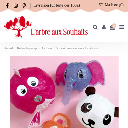
Ma liste (
0
)
Livraison (Offerte dès 100€)
0
Accueil
Recherche par âge
1 à 3 ans
5 Kami fusen animaux - Petra boase