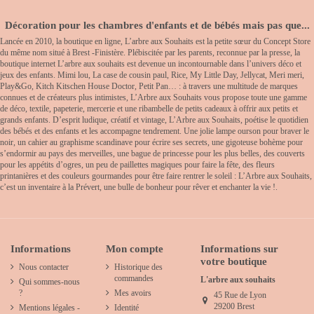
Décoration pour les chambres d'enfants et de bébés mais pas que...
Lancée en 2010, la boutique en ligne, L’arbre aux Souhaits est la petite sœur du Concept Store
du même nom situé à Brest -Finistère. Plébiscitée par les parents, reconnue par la presse, la
boutique internet L’arbre aux souhaits est devenue un incontournable dans l’univers déco et
jeux des enfants. Mimi lou, La case de cousin paul, Rice, My Little Day, Jellycat, Meri meri,
Play&Go, Kitch Kitschen House Doctor, Petit Pan… : à travers une multitude de marques
connues et de créateurs plus intimistes, L’Arbre aux Souhaits vous propose toute une gamme
de déco, textile, papeterie, mercerie et une ribambelle de petits cadeaux à offrir aux petits et
grands enfants. D’esprit ludique, créatif et vintage, L’Arbre aux Souhaits, poétise le quotidien
des bébés et des enfants et les accompagne tendrement. Une jolie lampe ourson pour braver le
noir, un cahier au graphisme scandinave pour écrire ses secrets, une gigoteuse bohème pour
s’endormir au pays des merveilles, une bague de princesse pour les plus belles, des couverts
pour les appétits d’ogres, un peu de paillettes magiques pour faire la fête, des fleurs
printanières et des couleurs gourmandes pour être faire rentrer le soleil : L’Arbre aux Souhaits,
c’est un inventaire à la Prévert, une bulle de bonheur pour rêver et enchanter la vie !.
Informations
Mon compte
Informations sur
votre boutique
Nous contacter
Historique des
commandes
L'arbre aux souhaits
Qui sommes-nous
?
Mes avoirs
45 Rue de Lyon
29200 Brest
Mentions légales -
Identité