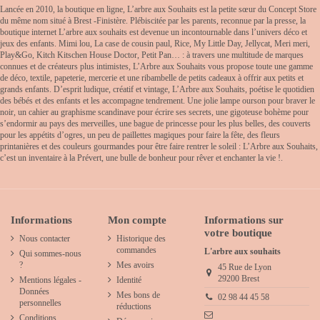
Lancée en 2010, la boutique en ligne, L’arbre aux Souhaits est la petite sœur du Concept Store
du même nom situé à Brest -Finistère. Plébiscitée par les parents, reconnue par la presse, la
boutique internet L’arbre aux souhaits est devenue un incontournable dans l’univers déco et
jeux des enfants. Mimi lou, La case de cousin paul, Rice, My Little Day, Jellycat, Meri meri,
Play&Go, Kitch Kitschen House Doctor, Petit Pan… : à travers une multitude de marques
connues et de créateurs plus intimistes, L’Arbre aux Souhaits vous propose toute une gamme
de déco, textile, papeterie, mercerie et une ribambelle de petits cadeaux à offrir aux petits et
grands enfants. D’esprit ludique, créatif et vintage, L’Arbre aux Souhaits, poétise le quotidien
des bébés et des enfants et les accompagne tendrement. Une jolie lampe ourson pour braver le
noir, un cahier au graphisme scandinave pour écrire ses secrets, une gigoteuse bohème pour
s’endormir au pays des merveilles, une bague de princesse pour les plus belles, des couverts
pour les appétits d’ogres, un peu de paillettes magiques pour faire la fête, des fleurs
printanières et des couleurs gourmandes pour être faire rentrer le soleil : L’Arbre aux Souhaits,
c’est un inventaire à la Prévert, une bulle de bonheur pour rêver et enchanter la vie !.
Informations
Mon compte
Informations sur
votre boutique
Nous contacter
Historique des
commandes
L'arbre aux souhaits
Qui sommes-nous
?
Mes avoirs
45 Rue de Lyon
29200 Brest
Mentions légales -
Identité
Données
Mes bons de
02 98 44 45 58
personnelles
réductions
Conditions