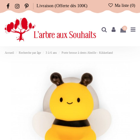
Ma liste (
0
)
Livraison (Offerte dès 100€)
0
Accueil
Recherche par âge
3 à 6 ans
Porte brosse à dents Abeille - Kikkerland