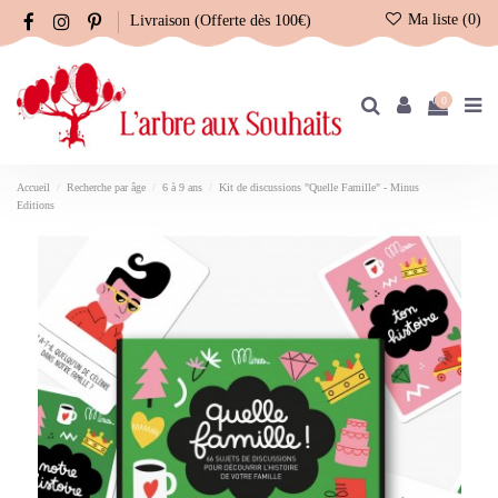
Ma liste (
0
)
Livraison (Offerte dès 100€)
0
Accueil
Recherche par âge
6 à 9 ans
Kit de discussions "Quelle Famille" - Minus
Editions