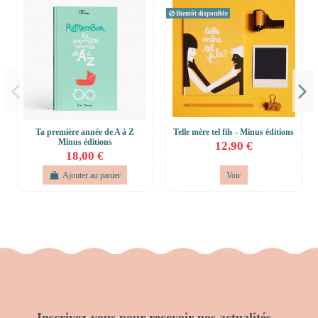
Bientôt disponible
Ta première année de A à Z
Telle mère tel fils - Minus éditions
Minus éditions
12,90 €
18,00 €
Ajouter au panier
Voir
Inscrivez-vous pour recevoir nos actualités...