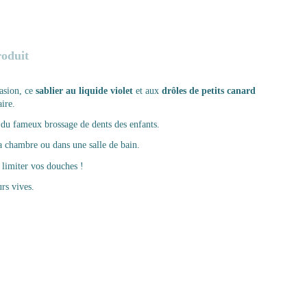
roduit
casion, ce
sablier au liquide violet
et aux
drôles de petits canard
aire.
rs du fameux brossage de dents des enfants.
la chambre ou dans une salle de bain.
 limiter vos douches !
urs vives.