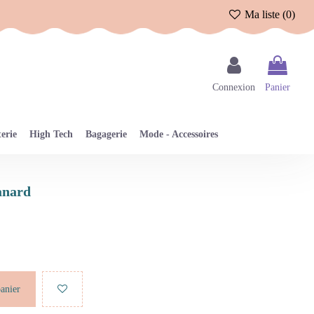
Ma liste (
0
)
Connexion
Panier
erie
High Tech
Bagagerie
Mode - Accessoires
canard
panier