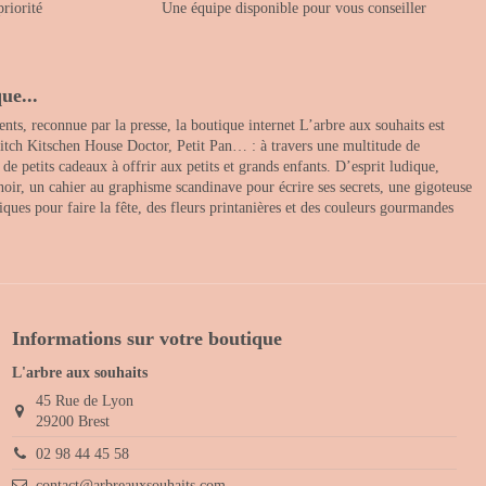
priorité
Une équipe disponible pour vous conseiller
ue...
nts, reconnue par la presse, la boutique internet L’arbre aux souhaits est
itch Kitschen House Doctor, Petit Pan… : à travers une multitude de
 petits cadeaux à offrir aux petits et grands enfants. D’esprit ludique,
noir, un cahier au graphisme scandinave pour écrire ses secrets, une gigoteuse
ques pour faire la fête, des fleurs printanières et des couleurs gourmandes
Informations sur votre boutique
L'arbre aux souhaits
45 Rue de Lyon
29200 Brest
02 98 44 45 58
contact@arbreauxsouhaits.com