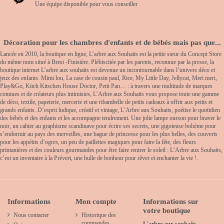
Une équipe disponible pour vous conseiller
Décoration pour les chambres d'enfants et de bébés mais pas que...
Lancée en 2010, la boutique en ligne, L’arbre aux Souhaits est la petite sœur du Concept Store
du même nom situé à Brest -Finistère. Plébiscitée par les parents, reconnue par la presse, la
boutique internet L’arbre aux souhaits est devenue un incontournable dans l’univers déco et
jeux des enfants. Mimi lou, La case de cousin paul, Rice, My Little Day, Jellycat, Meri meri,
Play&Go, Kitch Kitschen House Doctor, Petit Pan… : à travers une multitude de marques
connues et de créateurs plus intimistes, L’Arbre aux Souhaits vous propose toute une gamme
de déco, textile, papeterie, mercerie et une ribambelle de petits cadeaux à offrir aux petits et
grands enfants. D’esprit ludique, créatif et vintage, L’Arbre aux Souhaits, poétise le quotidien
des bébés et des enfants et les accompagne tendrement. Une jolie lampe ourson pour braver le
noir, un cahier au graphisme scandinave pour écrire ses secrets, une gigoteuse bohème pour
s’endormir au pays des merveilles, une bague de princesse pour les plus belles, des couverts
pour les appétits d’ogres, un peu de paillettes magiques pour faire la fête, des fleurs
printanières et des couleurs gourmandes pour être faire rentrer le soleil : L’Arbre aux Souhaits,
c’est un inventaire à la Prévert, une bulle de bonheur pour rêver et enchanter la vie !.
Informations
Mon compte
Informations sur
votre boutique
Nous contacter
Historique des
commandes
L'arbre aux souhaits