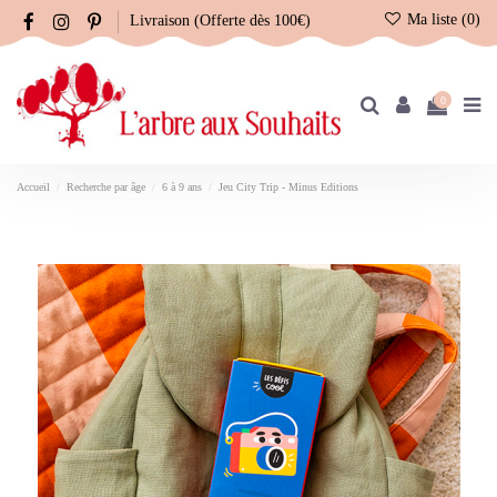
Ma liste (
0
)
Livraison (Offerte dès 100€)
0
Accueil
Recherche par âge
6 à 9 ans
Jeu City Trip - Minus Editions