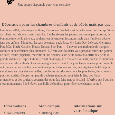
Une équipe disponible pour vous conseiller
Décoration pour les chambres d'enfants et de bébés mais pas que...
Lancée en 2010, la boutique en ligne, L’arbre aux Souhaits est la petite sœur du Concept Store
du même nom situé à Brest -Finistère. Plébiscitée par les parents, reconnue par la presse, la
boutique internet L’arbre aux souhaits est devenue un incontournable dans l’univers déco et
jeux des enfants. Mimi lou, La case de cousin paul, Rice, My Little Day, Jellycat, Meri meri,
Play&Go, Kitch Kitschen House Doctor, Petit Pan… : à travers une multitude de marques
connues et de créateurs plus intimistes, L’Arbre aux Souhaits vous propose toute une gamme
de déco, textile, papeterie, mercerie et une ribambelle de petits cadeaux à offrir aux petits et
grands enfants. D’esprit ludique, créatif et vintage, L’Arbre aux Souhaits, poétise le quotidien
des bébés et des enfants et les accompagne tendrement. Une jolie lampe ourson pour braver le
noir, un cahier au graphisme scandinave pour écrire ses secrets, une gigoteuse bohème pour
s’endormir au pays des merveilles, une bague de princesse pour les plus belles, des couverts
pour les appétits d’ogres, un peu de paillettes magiques pour faire la fête, des fleurs
printanières et des couleurs gourmandes pour être faire rentrer le soleil : L’Arbre aux Souhaits,
c’est un inventaire à la Prévert, une bulle de bonheur pour rêver et enchanter la vie !.
Informations
Mon compte
Informations sur
votre boutique
Nous contacter
Historique des