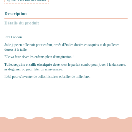
Ajouter à ma liste de cadeaux
Description
Détails du produit
Rex London
Jolie jupe en tulle noir pour enfant, ornée d'étoiles dorées en sequins et de paillettes
dorées à la taille.
Elle
va faire rêver les enfants plein d'imagination !
Tulle, sequins
et
taille élastiquée doré
: c'est le parfait combo pour jouer à la danseuse,
se déguiser
ou pour fêter un anniversaire.
Idéal pour s'inventer de belles histoires et briller de mille feux.