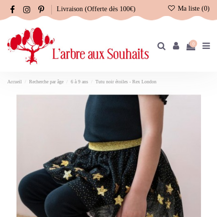
Ma liste (
0
)
Livraison (Offerte dès 100€)
0
Accueil
Recherche par âge
6 à 9 ans
Tutu noir étoiles - Rex London