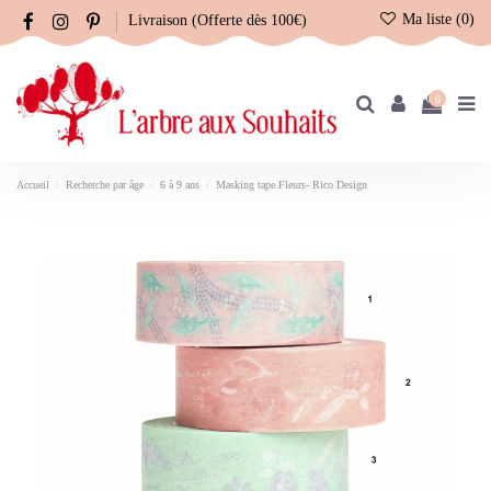
Ma liste (
0
)
Livraison (Offerte dès 100€)
0
Accueil
Recherche par âge
6 à 9 ans
Masking tape Fleurs- Rico Design