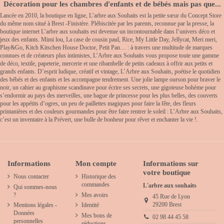
Décoration pour les chambres d'enfants et de bébés mais pas que...
Lancée en 2010, la boutique en ligne, L’arbre aux Souhaits est la petite sœur du Concept Store
du même nom situé à Brest -Finistère. Plébiscitée par les parents, reconnue par la presse, la
boutique internet L’arbre aux souhaits est devenue un incontournable dans l’univers déco et
jeux des enfants. Mimi lou, La case de cousin paul, Rice, My Little Day, Jellycat, Meri meri,
Play&Go, Kitch Kitschen House Doctor, Petit Pan… : à travers une multitude de marques
connues et de créateurs plus intimistes, L’Arbre aux Souhaits vous propose toute une gamme
de déco, textile, papeterie, mercerie et une ribambelle de petits cadeaux à offrir aux petits et
grands enfants. D’esprit ludique, créatif et vintage, L’Arbre aux Souhaits, poétise le quotidien
des bébés et des enfants et les accompagne tendrement. Une jolie lampe ourson pour braver le
noir, un cahier au graphisme scandinave pour écrire ses secrets, une gigoteuse bohème pour
s’endormir au pays des merveilles, une bague de princesse pour les plus belles, des couverts
pour les appétits d’ogres, un peu de paillettes magiques pour faire la fête, des fleurs
printanières et des couleurs gourmandes pour être faire rentrer le soleil : L’Arbre aux Souhaits,
c’est un inventaire à la Prévert, une bulle de bonheur pour rêver et enchanter la vie !.
Informations
Mon compte
Informations sur
votre boutique
Nous contacter
Historique des
commandes
L'arbre aux souhaits
Qui sommes-nous
?
Mes avoirs
45 Rue de Lyon
29200 Brest
Mentions légales -
Identité
Données
Mes bons de
02 98 44 45 58
personnelles
réductions