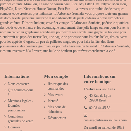
jeux des enfants. Mimi lou, La case de cousin paul, Rice, My Little Day, Jellycat, Meri meri,
Play&Go, Kitch Kitschen House Doctor, Petit Pan… : à travers une multitude de marques
connues et de créateurs plus intimistes, L’Arbre aux Souhaits vous propose toute une gamme
de déco, textile, papeterie, mercerie et une ribambelle de petits cadeaux à offrir aux petits et
grands enfants. D’esprit ludique, créatif et vintage, L’Arbre aux Souhaits, poétise le quotidien
des bébés et des enfants et les accompagne tendrement. Une jolie lampe ourson pour braver le
noir, un cahier au graphisme scandinave pour écrire ses secrets, une gigoteuse bohème pour
s’endormir au pays des merveilles, une bague de princesse pour les plus belles, des couverts
pour les appétits d’ogres, un peu de paillettes magiques pour faire la fête, des fleurs
printanières et des couleurs gourmandes pour être faire rentrer le soleil : L’Arbre aux Souhaits,
c’est un inventaire à la Prévert, une bulle de bonheur pour rêver et enchanter la vie !.
Informations
Mon compte
Informations sur
votre boutique
Nous contacter
Historique des
commandes
L'arbre aux souhaits
Qui sommes-nous
?
Mes avoirs
45 Rue de Lyon
29200 Brest
Mentions légales -
Identité
Données
Mes bons de
02 98 44 45 58
personnelles
réductions
Conditions
Déconnexion
contact@arbreauxsouhaits.com
générales de vente
Données
Du mardi au samedi de 10h à