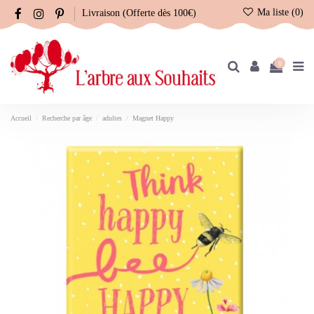
Ma liste (
0
)
Livraison (Offerte dès 100€)
0
Accueil
Recherche par âge
adultes
Magnet Happy