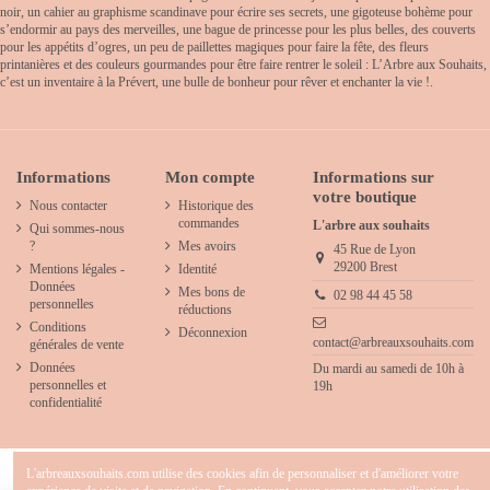
noir, un cahier au graphisme scandinave pour écrire ses secrets, une gigoteuse bohème pour
s’endormir au pays des merveilles, une bague de princesse pour les plus belles, des couverts
pour les appétits d’ogres, un peu de paillettes magiques pour faire la fête, des fleurs
printanières et des couleurs gourmandes pour être faire rentrer le soleil : L’Arbre aux Souhaits,
c’est un inventaire à la Prévert, une bulle de bonheur pour rêver et enchanter la vie !.
Informations
Mon compte
Informations sur
votre boutique
Nous contacter
Historique des
commandes
L'arbre aux souhaits
Qui sommes-nous
?
Mes avoirs
45 Rue de Lyon
29200 Brest
Mentions légales -
Identité
Données
Mes bons de
02 98 44 45 58
personnelles
réductions
Conditions
Déconnexion
contact@arbreauxsouhaits.com
générales de vente
Données
Du mardi au samedi de 10h à
personnelles et
19h
confidentialité
L'arbreauxsouhaits.com utilise des cookies afin de personnaliser et d'améliorer votre