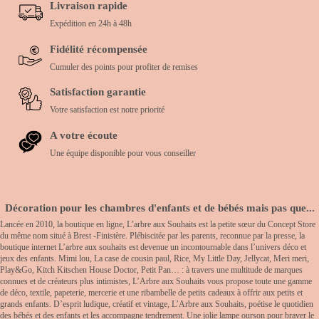
Livraison rapide
Expédition en 24h à 48h
Fidélité récompensée
Cumuler des points pour profiter de remises
Satisfaction garantie
Votre satisfaction est notre priorité
A votre écoute
Une équipe disponible pour vous conseiller
Décoration pour les chambres d'enfants et de bébés mais pas que...
Lancée en 2010, la boutique en ligne, L’arbre aux Souhaits est la petite sœur du Concept Store
du même nom situé à Brest -Finistère. Plébiscitée par les parents, reconnue par la presse, la
boutique internet L’arbre aux souhaits est devenue un incontournable dans l’univers déco et
jeux des enfants. Mimi lou, La case de cousin paul, Rice, My Little Day, Jellycat, Meri meri,
Play&Go, Kitch Kitschen House Doctor, Petit Pan… : à travers une multitude de marques
connues et de créateurs plus intimistes, L’Arbre aux Souhaits vous propose toute une gamme
de déco, textile, papeterie, mercerie et une ribambelle de petits cadeaux à offrir aux petits et
grands enfants. D’esprit ludique, créatif et vintage, L’Arbre aux Souhaits, poétise le quotidien
des bébés et des enfants et les accompagne tendrement. Une jolie lampe ourson pour braver le