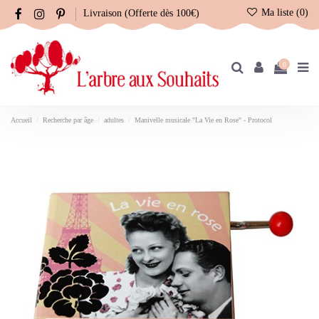
Ma liste (
0
)
Livraison (Offerte dès 100€)
0
Accueil
Recherche par âge
adultes
Manivelle musicale "La Vie en Rose" - Protocol