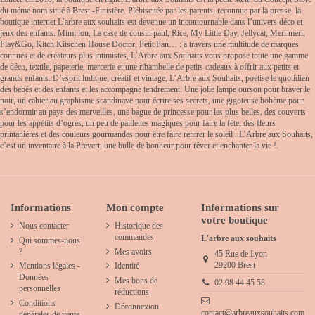
du même nom situé à Brest -Finistère. Plébiscitée par les parents, reconnue par la presse, la
boutique internet L’arbre aux souhaits est devenue un incontournable dans l’univers déco et
jeux des enfants. Mimi lou, La case de cousin paul, Rice, My Little Day, Jellycat, Meri meri,
Play&Go, Kitch Kitschen House Doctor, Petit Pan… : à travers une multitude de marques
connues et de créateurs plus intimistes, L’Arbre aux Souhaits vous propose toute une gamme
de déco, textile, papeterie, mercerie et une ribambelle de petits cadeaux à offrir aux petits et
grands enfants. D’esprit ludique, créatif et vintage, L’Arbre aux Souhaits, poétise le quotidien
des bébés et des enfants et les accompagne tendrement. Une jolie lampe ourson pour braver le
noir, un cahier au graphisme scandinave pour écrire ses secrets, une gigoteuse bohème pour
s’endormir au pays des merveilles, une bague de princesse pour les plus belles, des couverts
pour les appétits d’ogres, un peu de paillettes magiques pour faire la fête, des fleurs
printanières et des couleurs gourmandes pour être faire rentrer le soleil : L’Arbre aux Souhaits,
c’est un inventaire à la Prévert, une bulle de bonheur pour rêver et enchanter la vie !.
Informations
Mon compte
Informations sur
votre boutique
Nous contacter
Historique des
commandes
L'arbre aux souhaits
Qui sommes-nous
?
Mes avoirs
45 Rue de Lyon
29200 Brest
Mentions légales -
Identité
Données
Mes bons de
02 98 44 45 58
personnelles
réductions
Conditions
Déconnexion
contact@arbreauxsouhaits.com
générales de vente