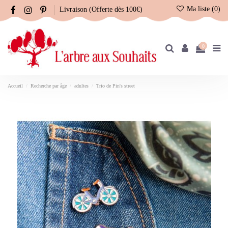
Ma liste (
0
)
Livraison (Offerte dès 100€)
0
Accueil
Recherche par âge
adultes
Trio de Pin's street