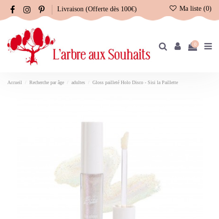
Ma liste (
0
)
Livraison (Offerte dès 100€)
0
Accueil
Recherche par âge
adultes
Gloss pailleté Holo Disco - Sisi la Paillette