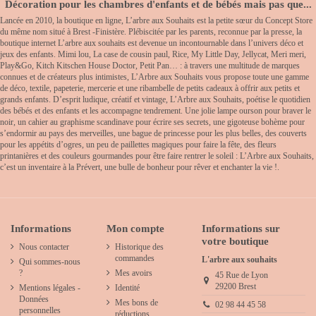
Décoration pour les chambres d'enfants et de bébés mais pas que...
Lancée en 2010, la boutique en ligne, L’arbre aux Souhaits est la petite sœur du Concept Store
du même nom situé à Brest -Finistère. Plébiscitée par les parents, reconnue par la presse, la
boutique internet L’arbre aux souhaits est devenue un incontournable dans l’univers déco et
jeux des enfants. Mimi lou, La case de cousin paul, Rice, My Little Day, Jellycat, Meri meri,
Play&Go, Kitch Kitschen House Doctor, Petit Pan… : à travers une multitude de marques
connues et de créateurs plus intimistes, L’Arbre aux Souhaits vous propose toute une gamme
de déco, textile, papeterie, mercerie et une ribambelle de petits cadeaux à offrir aux petits et
grands enfants. D’esprit ludique, créatif et vintage, L’Arbre aux Souhaits, poétise le quotidien
des bébés et des enfants et les accompagne tendrement. Une jolie lampe ourson pour braver le
noir, un cahier au graphisme scandinave pour écrire ses secrets, une gigoteuse bohème pour
s’endormir au pays des merveilles, une bague de princesse pour les plus belles, des couverts
pour les appétits d’ogres, un peu de paillettes magiques pour faire la fête, des fleurs
printanières et des couleurs gourmandes pour être faire rentrer le soleil : L’Arbre aux Souhaits,
c’est un inventaire à la Prévert, une bulle de bonheur pour rêver et enchanter la vie !.
Informations
Mon compte
Informations sur
votre boutique
Nous contacter
Historique des
commandes
L'arbre aux souhaits
Qui sommes-nous
?
Mes avoirs
45 Rue de Lyon
29200 Brest
Mentions légales -
Identité
Données
Mes bons de
02 98 44 45 58
personnelles
réductions