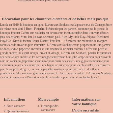
Décoration pour les chambres d'enfants et de bébés mais pas que...
Lancée en 2010, la boutique en ligne, L’arbre aux Souhaits est la petite sœur du Concept Store
du même nom situé à Brest -Finistère. Plébiscitée par les parents, reconnue par la presse, la
boutique internet L’arbre aux souhaits est devenue un incontournable dans l’univers déco et
jeux des enfants. Mimi lou, La case de cousin paul, Rice, My Little Day, Jellycat, Meri meri,
Play&Go, Kitch Kitschen House Doctor, Petit Pan… : à travers une multitude de marques
connues et de créateurs plus intimistes, L’Arbre aux Souhaits vous propose toute une gamme
de déco, textile, papeterie, mercerie et une ribambelle de petits cadeaux à offrir aux petits et
grands enfants. D’esprit ludique, créatif et vintage, L’Arbre aux Souhaits, poétise le quotidien
des bébés et des enfants et les accompagne tendrement. Une jolie lampe ourson pour braver le
noir, un cahier au graphisme scandinave pour écrire ses secrets, une gigoteuse bohème pour
s’endormir au pays des merveilles, une bague de princesse pour les plus belles, des couverts
pour les appétits d’ogres, un peu de paillettes magiques pour faire la fête, des fleurs
printanières et des couleurs gourmandes pour être faire rentrer le soleil : L’Arbre aux Souhaits,
c’est un inventaire à la Prévert, une bulle de bonheur pour rêver et enchanter la vie !.
Informations
Mon compte
Informations sur
votre boutique
Nous contacter
Historique des
commandes
L'arbre aux souhaits
Qui sommes-nous