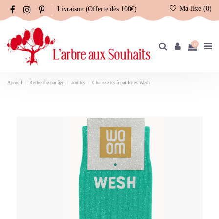
Ma liste (
0
)
Livraison (Offerte dès 100€)
0
Accueil
Recherche par âge
adultes
Chaussettes à paillettes Wesh