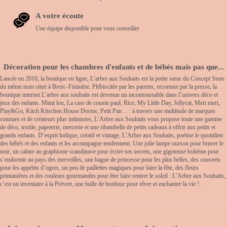
A votre écoute
Une équipe disponible pour vous conseiller
Décoration pour les chambres d'enfants et de bébés mais pas que...
Lancée en 2010, la boutique en ligne, L’arbre aux Souhaits est la petite sœur du Concept Store
du même nom situé à Brest -Finistère. Plébiscitée par les parents, reconnue par la presse, la
boutique internet L’arbre aux souhaits est devenue un incontournable dans l’univers déco et
jeux des enfants. Mimi lou, La case de cousin paul, Rice, My Little Day, Jellycat, Meri meri,
Play&Go, Kitch Kitschen House Doctor, Petit Pan… : à travers une multitude de marques
connues et de créateurs plus intimistes, L’Arbre aux Souhaits vous propose toute une gamme
de déco, textile, papeterie, mercerie et une ribambelle de petits cadeaux à offrir aux petits et
grands enfants. D’esprit ludique, créatif et vintage, L’Arbre aux Souhaits, poétise le quotidien
des bébés et des enfants et les accompagne tendrement. Une jolie lampe ourson pour braver le
noir, un cahier au graphisme scandinave pour écrire ses secrets, une gigoteuse bohème pour
s’endormir au pays des merveilles, une bague de princesse pour les plus belles, des couverts
pour les appétits d’ogres, un peu de paillettes magiques pour faire la fête, des fleurs
printanières et des couleurs gourmandes pour être faire rentrer le soleil : L’Arbre aux Souhaits,
c’est un inventaire à la Prévert, une bulle de bonheur pour rêver et enchanter la vie !.