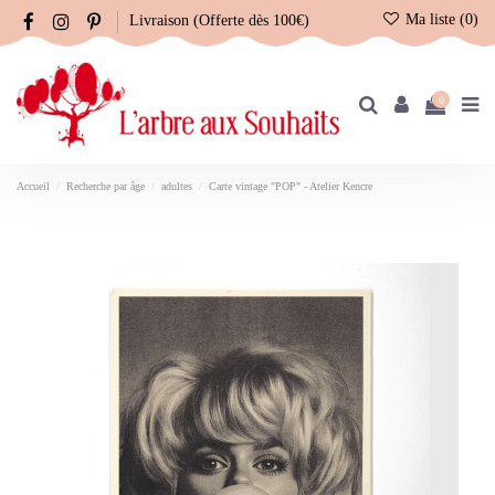
Ma liste (
0
)
Livraison (Offerte dès 100€)
0
Accueil
Recherche par âge
adultes
Carte vintage "POP" - Atelier Kencre