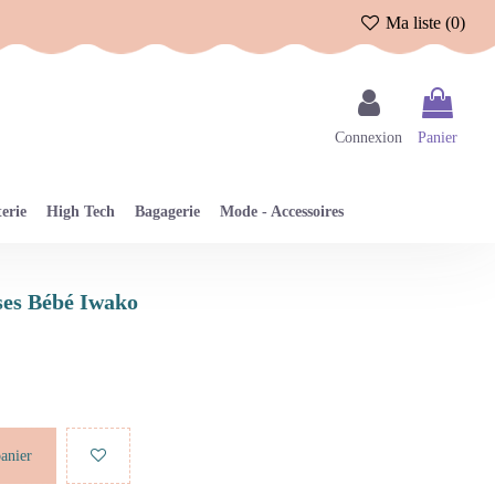
Ma liste (
0
)
Connexion
Panier
erie
High Tech
Bagagerie
Mode - Accessoires
ses Bébé Iwako
panier