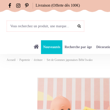
Livraison (Offerte dès 100€)
Nouveautés
Recherche par âge
Décorati
Accueil
Papeterie
écriture
Set de Gommes japonaises Bébé Iwako