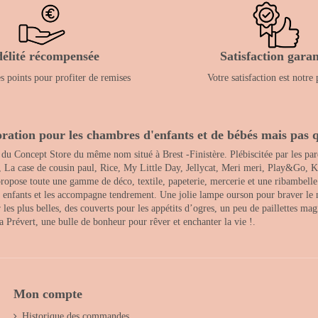
délité récompensée
Satisfaction garan
 points pour profiter de remises
Votre satisfaction est notre 
ration pour les chambres d'enfants et de bébés mais pas q
 du Concept Store du même nom situé à Brest -Finistère. Plébiscitée par les pare
, La case de cousin paul, Rice, My Little Day, Jellycat, Meri meri, Play&Go, K
opose toute une gamme de déco, textile, papeterie, mercerie et une ribambelle de
es enfants et les accompagne tendrement. Une jolie lampe ourson pour braver le 
s plus belles, des couverts pour les appétits d’ogres, un peu de paillettes magi
 la Prévert, une bulle de bonheur pour rêver et enchanter la vie !.
Mon compte
Historique des commandes