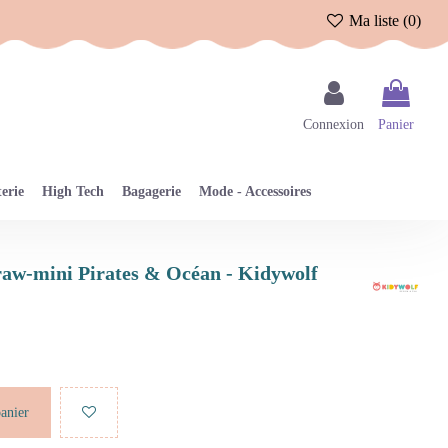
Ma liste (
0
)
Connexion
Panier
erie
High Tech
Bagagerie
Mode - Accessoires
draw-mini Pirates & Océan - Kidywolf
panier