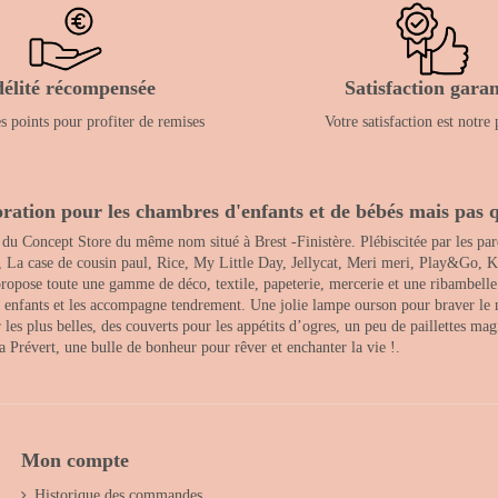
délité récompensée
Satisfaction garan
 points pour profiter de remises
Votre satisfaction est notre 
ration pour les chambres d'enfants et de bébés mais pas q
 du Concept Store du même nom situé à Brest -Finistère. Plébiscitée par les pare
, La case de cousin paul, Rice, My Little Day, Jellycat, Meri meri, Play&Go, K
opose toute une gamme de déco, textile, papeterie, mercerie et une ribambelle de
es enfants et les accompagne tendrement. Une jolie lampe ourson pour braver le 
s plus belles, des couverts pour les appétits d’ogres, un peu de paillettes magi
 la Prévert, une bulle de bonheur pour rêver et enchanter la vie !.
Mon compte
Historique des commandes