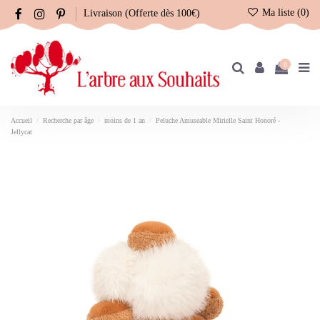
Ma liste (
0
)
Livraison (Offerte dès 100€)
0
Accueil
Recherche par âge
moins de 1 an
Peluche Amuseable Mirielle Saint Honoré -
Jellycat