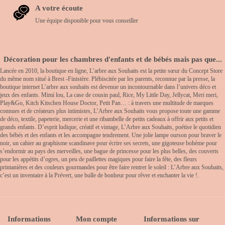
A votre écoute
Une équipe disponible pour vous conseiller
Décoration pour les chambres d'enfants et de bébés mais pas que...
Lancée en 2010, la boutique en ligne, L’arbre aux Souhaits est la petite sœur du Concept Store
du même nom situé à Brest -Finistère. Plébiscitée par les parents, reconnue par la presse, la
boutique internet L’arbre aux souhaits est devenue un incontournable dans l’univers déco et
jeux des enfants. Mimi lou, La case de cousin paul, Rice, My Little Day, Jellycat, Meri meri,
Play&Go, Kitch Kitschen House Doctor, Petit Pan… : à travers une multitude de marques
connues et de créateurs plus intimistes, L’Arbre aux Souhaits vous propose toute une gamme
de déco, textile, papeterie, mercerie et une ribambelle de petits cadeaux à offrir aux petits et
grands enfants. D’esprit ludique, créatif et vintage, L’Arbre aux Souhaits, poétise le quotidien
des bébés et des enfants et les accompagne tendrement. Une jolie lampe ourson pour braver le
noir, un cahier au graphisme scandinave pour écrire ses secrets, une gigoteuse bohème pour
s’endormir au pays des merveilles, une bague de princesse pour les plus belles, des couverts
pour les appétits d’ogres, un peu de paillettes magiques pour faire la fête, des fleurs
printanières et des couleurs gourmandes pour être faire rentrer le soleil : L’Arbre aux Souhaits,
c’est un inventaire à la Prévert, une bulle de bonheur pour rêver et enchanter la vie !.
Informations
Mon compte
Informations sur