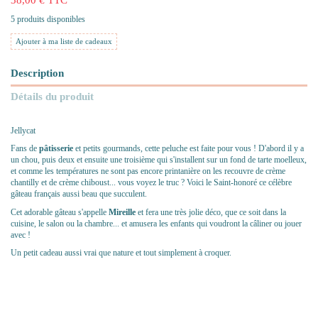
5 produits disponibles
Ajouter à ma liste de cadeaux
Description
Détails du produit
Jellycat
Fans de
pâtisserie
et petits gourmands, cette peluche est faite pour vous ! D'abord il y a
un chou, puis deux et ensuite une troisième qui s'installent sur un fond de tarte moelleux,
et comme les températures ne sont pas encore printanière on les recouvre de crème
chantilly et de crème chiboust... vous voyez le truc ? Voici le Saint-honoré ce célèbre
gâteau français aussi beau que succulent.
Cet adorable gâteau
s'appelle
Mireille
et
fera une très jolie déco, que ce soit dans la
cuisine, le salon ou la chambre... et amusera les enfants qui voudront la câliner ou jouer
avec !
Un petit cadeau aussi vrai que nature et tout simplement à croquer.