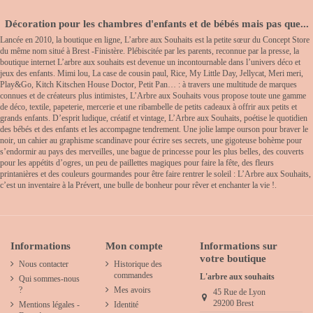
Décoration pour les chambres d'enfants et de bébés mais pas que...
Lancée en 2010, la boutique en ligne, L’arbre aux Souhaits est la petite sœur du Concept Store
du même nom situé à Brest -Finistère. Plébiscitée par les parents, reconnue par la presse, la
boutique internet L’arbre aux souhaits est devenue un incontournable dans l’univers déco et
jeux des enfants. Mimi lou, La case de cousin paul, Rice, My Little Day, Jellycat, Meri meri,
Play&Go, Kitch Kitschen House Doctor, Petit Pan… : à travers une multitude de marques
connues et de créateurs plus intimistes, L’Arbre aux Souhaits vous propose toute une gamme
de déco, textile, papeterie, mercerie et une ribambelle de petits cadeaux à offrir aux petits et
grands enfants. D’esprit ludique, créatif et vintage, L’Arbre aux Souhaits, poétise le quotidien
des bébés et des enfants et les accompagne tendrement. Une jolie lampe ourson pour braver le
noir, un cahier au graphisme scandinave pour écrire ses secrets, une gigoteuse bohème pour
s’endormir au pays des merveilles, une bague de princesse pour les plus belles, des couverts
pour les appétits d’ogres, un peu de paillettes magiques pour faire la fête, des fleurs
printanières et des couleurs gourmandes pour être faire rentrer le soleil : L’Arbre aux Souhaits,
c’est un inventaire à la Prévert, une bulle de bonheur pour rêver et enchanter la vie !.
Informations
Mon compte
Informations sur
votre boutique
Nous contacter
Historique des
commandes
L'arbre aux souhaits
Qui sommes-nous
?
Mes avoirs
45 Rue de Lyon
29200 Brest
Mentions légales -
Identité