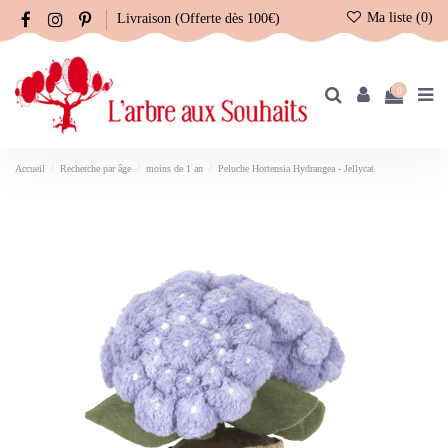
Ma liste (
0
)
Livraison (Offerte dès 100€)
0
Accueil
Recherche par âge
moins de 1 an
Peluche Hortensia Hydrangea - Jellycat