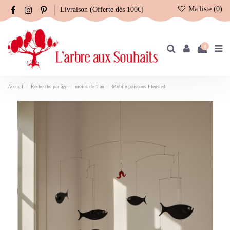
Ma liste (
0
)
Livraison (Offerte dès 100€)
0
Accueil
Recherche par âge
moins de 1 an
Mobile poissons Flensted