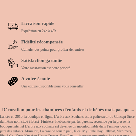
Livraison rapide
Expédition en 24h à 48h
Fidélité récompensée
Cumuler des points pour profiter de remises
Satisfaction garantie
Votre satisfaction est notre priorité
A votre écoute
Une équipe disponible pour vous conseiller
Décoration pour les chambres d'enfants et de bébés mais pas que...
Lancée en 2010, la boutique en ligne, L’arbre aux Souhaits est la petite sœur du Concept Store
du même nom situé à Brest -Finistère. Plébiscitée par les parents, reconnue par la presse, la
boutique internet L’arbre aux souhaits est devenue un incontournable dans l’univers déco et
jeux des enfants. Mimi lou, La case de cousin paul, Rice, My Little Day, Jellycat, Meri meri,
Play&Go, Kitch Kitschen House Doctor, Petit Pan… : à travers une multitude de marques