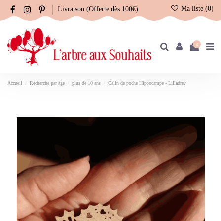
Ma liste (
0
)
Livraison (Offerte dès 100€)
0
Accueil
Recherche par âge
plus de 10 ans
Câlin de poche Hippocampe - Lilladrey