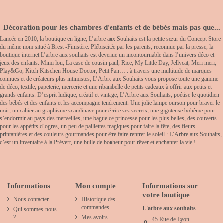
Décoration pour les chambres d'enfants et de bébés mais pas que...
Lancée en 2010, la boutique en ligne, L’arbre aux Souhaits est la petite sœur du Concept Store
du même nom situé à Brest -Finistère. Plébiscitée par les parents, reconnue par la presse, la
boutique internet L’arbre aux souhaits est devenue un incontournable dans l’univers déco et
jeux des enfants. Mimi lou, La case de cousin paul, Rice, My Little Day, Jellycat, Meri meri,
Play&Go, Kitch Kitschen House Doctor, Petit Pan… : à travers une multitude de marques
connues et de créateurs plus intimistes, L’Arbre aux Souhaits vous propose toute une gamme
de déco, textile, papeterie, mercerie et une ribambelle de petits cadeaux à offrir aux petits et
grands enfants. D’esprit ludique, créatif et vintage, L’Arbre aux Souhaits, poétise le quotidien
des bébés et des enfants et les accompagne tendrement. Une jolie lampe ourson pour braver le
noir, un cahier au graphisme scandinave pour écrire ses secrets, une gigoteuse bohème pour
s’endormir au pays des merveilles, une bague de princesse pour les plus belles, des couverts
pour les appétits d’ogres, un peu de paillettes magiques pour faire la fête, des fleurs
printanières et des couleurs gourmandes pour être faire rentrer le soleil : L’Arbre aux Souhaits,
c’est un inventaire à la Prévert, une bulle de bonheur pour rêver et enchanter la vie !.
Informations
Mon compte
Informations sur
votre boutique
Nous contacter
Historique des
commandes
L'arbre aux souhaits
Qui sommes-nous
?
Mes avoirs
45 Rue de Lyon