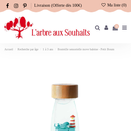
Ma liste (
0
)
Livraison (Offerte dès 100€)
0
Accueil
Recherche par âge
1 à 3 ans
Bouteille sensorielle move baleine - Petit Boum