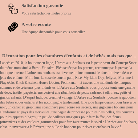
Satisfaction garantie
Votre satisfaction est notre priorité
A votre écoute
Une équipe disponible pour vous conseiller
Décoration pour les chambres d'enfants et de bébés mais pas que...
Lancée en 2010, la boutique en ligne, L’arbre aux Souhaits est la petite sœur du Concept Store
du même nom situé à Brest -Finistère. Plébiscitée par les parents, reconnue par la presse, la
boutique internet L’arbre aux souhaits est devenue un incontournable dans l’univers déco et
jeux des enfants. Mimi lou, La case de cousin paul, Rice, My Little Day, Jellycat, Meri meri,
Play&Go, Kitch Kitschen House Doctor, Petit Pan… : à travers une multitude de marques
connues et de créateurs plus intimistes, L’Arbre aux Souhaits vous propose toute une gamme
de déco, textile, papeterie, mercerie et une ribambelle de petits cadeaux à offrir aux petits et
grands enfants. D’esprit ludique, créatif et vintage, L’Arbre aux Souhaits, poétise le quotidien
des bébés et des enfants et les accompagne tendrement. Une jolie lampe ourson pour braver le
noir, un cahier au graphisme scandinave pour écrire ses secrets, une gigoteuse bohème pour
s’endormir au pays des merveilles, une bague de princesse pour les plus belles, des couverts
pour les appétits d’ogres, un peu de paillettes magiques pour faire la fête, des fleurs
printanières et des couleurs gourmandes pour être faire rentrer le soleil : L’Arbre aux Souhaits,
c’est un inventaire à la Prévert, une bulle de bonheur pour rêver et enchanter la vie !.