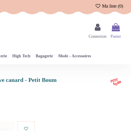
Ma liste (
0
)
Connexion
Panier
erie
High Tech
Bagagerie
Mode - Accessoires
ove canard - Petit Boum
panier