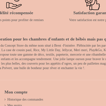
délité récompensée
Satisfaction garan
 points pour profiter de remises
Votre satisfaction est notre 
ration pour les chambres d'enfants et de bébés mais pas q
 du Concept Store du même nom situé à Brest -Finistère. Plébiscitée par les pare
, La case de cousin paul, Rice, My Little Day, Jellycat, Meri meri, Play&Go, K
opose toute une gamme de déco, textile, papeterie, mercerie et une ribambelle de
es enfants et les accompagne tendrement. Une jolie lampe ourson pour braver le 
s plus belles, des couverts pour les appétits d’ogres, un peu de paillettes magi
 la Prévert, une bulle de bonheur pour rêver et enchanter la vie !.
Mon compte
Historique des commandes
Mes avoirs