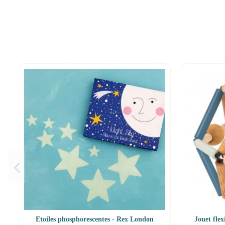
Etoiles phosphorescentes - Rex London
Jouet fle