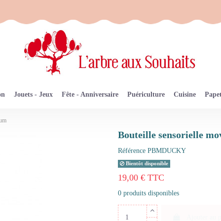
on
Jouets - Jeux
Fête - Anniversaire
Puériculture
Cuisine
Papet
oum
Bouteille sensorielle m
Référence
PBMDUCKY
Bientôt disponible
19,00 € TTC
0 produits disponibles
Ajouter au 