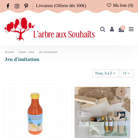
Ma liste (
0
)
Livraison (Offerte dès 100€)
0
Accueil
Jouets - Jeux
jeu d'imitation
jeu d'imitation
Nom, A à Z
11