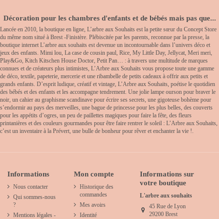
Décoration pour les chambres d'enfants et de bébés mais pas que...
Lancée en 2010, la boutique en ligne, L’arbre aux Souhaits est la petite sœur du Concept Store
du même nom situé à Brest -Finistère. Plébiscitée par les parents, reconnue par la presse, la
boutique internet L’arbre aux souhaits est devenue un incontournable dans l’univers déco et
jeux des enfants. Mimi lou, La case de cousin paul, Rice, My Little Day, Jellycat, Meri meri,
Play&Go, Kitch Kitschen House Doctor, Petit Pan… : à travers une multitude de marques
connues et de créateurs plus intimistes, L’Arbre aux Souhaits vous propose toute une gamme
de déco, textile, papeterie, mercerie et une ribambelle de petits cadeaux à offrir aux petits et
grands enfants. D’esprit ludique, créatif et vintage, L’Arbre aux Souhaits, poétise le quotidien
des bébés et des enfants et les accompagne tendrement. Une jolie lampe ourson pour braver le
noir, un cahier au graphisme scandinave pour écrire ses secrets, une gigoteuse bohème pour
s’endormir au pays des merveilles, une bague de princesse pour les plus belles, des couverts
pour les appétits d’ogres, un peu de paillettes magiques pour faire la fête, des fleurs
printanières et des couleurs gourmandes pour être faire rentrer le soleil : L’Arbre aux Souhaits,
c’est un inventaire à la Prévert, une bulle de bonheur pour rêver et enchanter la vie !.
Informations
Mon compte
Informations sur
votre boutique
Nous contacter
Historique des
commandes
L'arbre aux souhaits
Qui sommes-nous
?
Mes avoirs
45 Rue de Lyon
29200 Brest
Mentions légales -
Identité