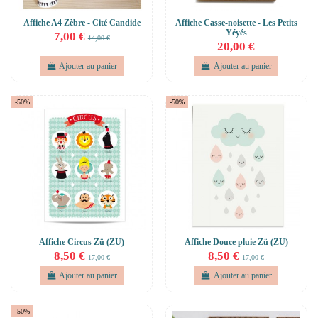
Affiche A4 Zèbre - Cité Candide
Affiche Casse-noisette - Les Petits
Yéyés
7,00 €
14,00 €
20,00 €
Ajouter au panier
Ajouter au panier
-50%
-50%
Affiche Circus Zü (ZU)
Affiche Douce pluie Zü (ZU)
8,50 €
8,50 €
17,00 €
17,00 €
Ajouter au panier
Ajouter au panier
-50%