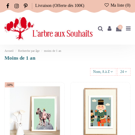
Ma liste (
0
)
Livraison (Offerte dès 100€)
0
Accueil
Recherche par âge
moins de 1 an
moins de 1 an
Nom, A à Z
24
-50%