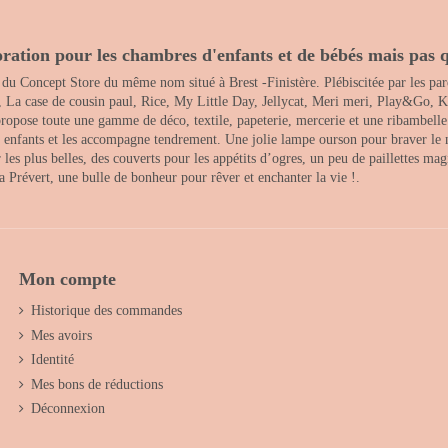
ration pour les chambres d'enfants et de bébés mais pas q
 du Concept Store du même nom situé à Brest -Finistère. Plébiscitée par les pare
, La case de cousin paul, Rice, My Little Day, Jellycat, Meri meri, Play&Go, K
opose toute une gamme de déco, textile, papeterie, mercerie et une ribambelle de
es enfants et les accompagne tendrement. Une jolie lampe ourson pour braver le 
s plus belles, des couverts pour les appétits d’ogres, un peu de paillettes magi
 la Prévert, une bulle de bonheur pour rêver et enchanter la vie !.
Mon compte
Historique des commandes
Mes avoirs
Identité
Mes bons de réductions
Déconnexion