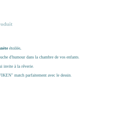
roduit
anète
étoilée
.
touche d'humour dans la chambre de vos enfants.
invite à la rêverie.
VIKEN
" match parfaitement avec le dessin.