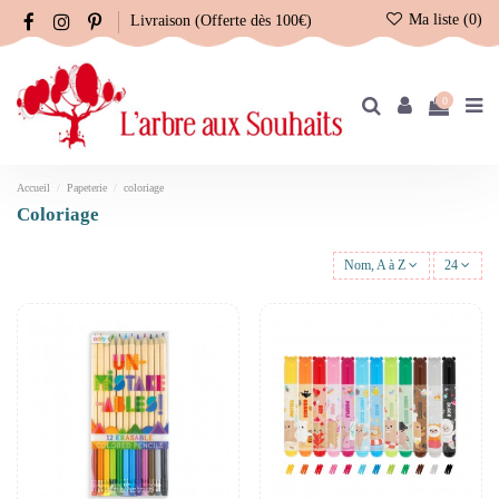
Ma liste (
0
)
Livraison (Offerte dès 100€)
0
Accueil
Papeterie
coloriage
coloriage
Nom, A à Z
24