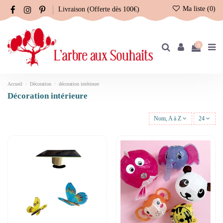
Ma liste (
0
)
Livraison (Offerte dès 100€)
0
Accueil
Décoration
décoration intérieure
décoration intérieure
Nom, A à Z
24