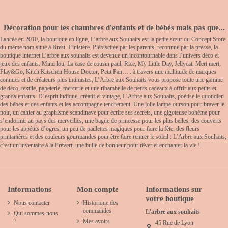
Décoration pour les chambres d'enfants et de bébés mais pas que...
Lancée en 2010, la boutique en ligne, L’arbre aux Souhaits est la petite sœur du Concept Store
du même nom situé à Brest -Finistère. Plébiscitée par les parents, reconnue par la presse, la
boutique internet L’arbre aux souhaits est devenue un incontournable dans l’univers déco et
jeux des enfants. Mimi lou, La case de cousin paul, Rice, My Little Day, Jellycat, Meri meri,
Play&Go, Kitch Kitschen House Doctor, Petit Pan… : à travers une multitude de marques
connues et de créateurs plus intimistes, L’Arbre aux Souhaits vous propose toute une gamme
de déco, textile, papeterie, mercerie et une ribambelle de petits cadeaux à offrir aux petits et
grands enfants. D’esprit ludique, créatif et vintage, L’Arbre aux Souhaits, poétise le quotidien
des bébés et des enfants et les accompagne tendrement. Une jolie lampe ourson pour braver le
noir, un cahier au graphisme scandinave pour écrire ses secrets, une gigoteuse bohème pour
s’endormir au pays des merveilles, une bague de princesse pour les plus belles, des couverts
pour les appétits d’ogres, un peu de paillettes magiques pour faire la fête, des fleurs
printanières et des couleurs gourmandes pour être faire rentrer le soleil : L’Arbre aux Souhaits,
c’est un inventaire à la Prévert, une bulle de bonheur pour rêver et enchanter la vie !.
Informations
Mon compte
Informations sur
votre boutique
Nous contacter
Historique des
commandes
L'arbre aux souhaits
Qui sommes-nous
?
Mes avoirs
45 Rue de Lyon