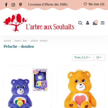
Ma liste (
0
)
Livraison (Offerte dès 100€)
0
Accueil
Jouets - Jeux
peluche - doudou
peluche - doudou
Nom, A à Z
24