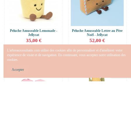
Peluche Amuseable Lemonade -
Peluche Amuseable Lettre au Père
Jellycat
Noël - Jellycat
35,00 €
52,00 €
Ajouter au panier
Ajouter au panier
L'arbreauxsouhaits.com utilise des cookies afin de personnaliser et d'améliorer votre
expérience de visite et de navigation. En continuant, vous acceptez notre utilisation des
cookies.
Accepter
Peluche Amuseable Macaron rose
Peluche Amuseable Maïs - Jellycat
Colette - Jellycat
50,00 €
33,00 €