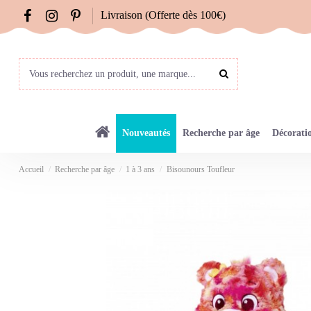
Livraison (Offerte dès 100€)
Nouveautés
Recherche par âge
Décorati
Accueil
Recherche par âge
1 à 3 ans
Bisounours Toufleur