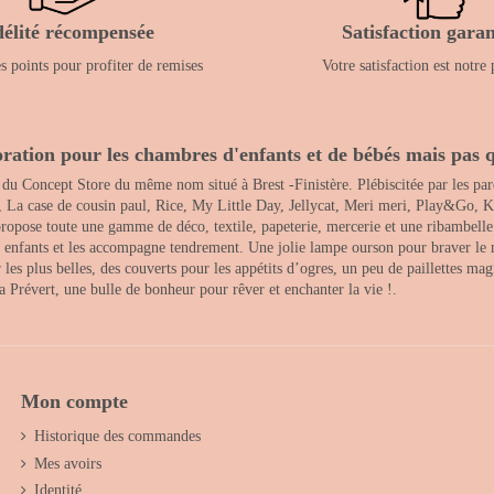
délité récompensée
Satisfaction garan
 points pour profiter de remises
Votre satisfaction est notre 
ration pour les chambres d'enfants et de bébés mais pas q
 du Concept Store du même nom situé à Brest -Finistère. Plébiscitée par les pare
, La case de cousin paul, Rice, My Little Day, Jellycat, Meri meri, Play&Go, K
opose toute une gamme de déco, textile, papeterie, mercerie et une ribambelle de
es enfants et les accompagne tendrement. Une jolie lampe ourson pour braver le 
s plus belles, des couverts pour les appétits d’ogres, un peu de paillettes magi
 la Prévert, une bulle de bonheur pour rêver et enchanter la vie !.
Mon compte
Historique des commandes
Mes avoirs
Identité