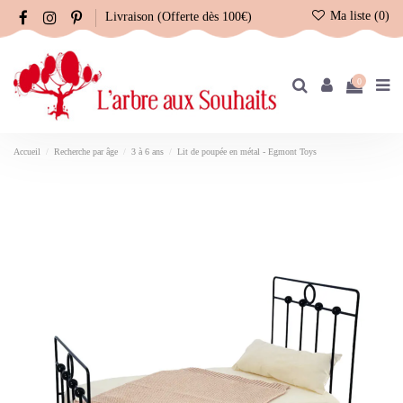
Ma liste (
0
)
Livraison (Offerte dès 100€)
0
Accueil
Recherche par âge
3 à 6 ans
Lit de poupée en métal - Egmont Toys