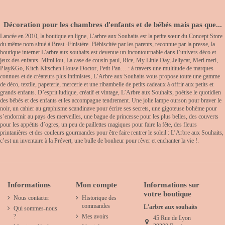
Décoration pour les chambres d'enfants et de bébés mais pas que...
Lancée en 2010, la boutique en ligne, L’arbre aux Souhaits est la petite sœur du Concept Store
du même nom situé à Brest -Finistère. Plébiscitée par les parents, reconnue par la presse, la
boutique internet L’arbre aux souhaits est devenue un incontournable dans l’univers déco et
jeux des enfants. Mimi lou, La case de cousin paul, Rice, My Little Day, Jellycat, Meri meri,
Play&Go, Kitch Kitschen House Doctor, Petit Pan… : à travers une multitude de marques
connues et de créateurs plus intimistes, L’Arbre aux Souhaits vous propose toute une gamme
de déco, textile, papeterie, mercerie et une ribambelle de petits cadeaux à offrir aux petits et
grands enfants. D’esprit ludique, créatif et vintage, L’Arbre aux Souhaits, poétise le quotidien
des bébés et des enfants et les accompagne tendrement. Une jolie lampe ourson pour braver le
noir, un cahier au graphisme scandinave pour écrire ses secrets, une gigoteuse bohème pour
s’endormir au pays des merveilles, une bague de princesse pour les plus belles, des couverts
pour les appétits d’ogres, un peu de paillettes magiques pour faire la fête, des fleurs
printanières et des couleurs gourmandes pour être faire rentrer le soleil : L’Arbre aux Souhaits,
c’est un inventaire à la Prévert, une bulle de bonheur pour rêver et enchanter la vie !.
Informations
Mon compte
Informations sur
votre boutique
Nous contacter
Historique des
commandes
L'arbre aux souhaits
Qui sommes-nous
?
Mes avoirs
45 Rue de Lyon