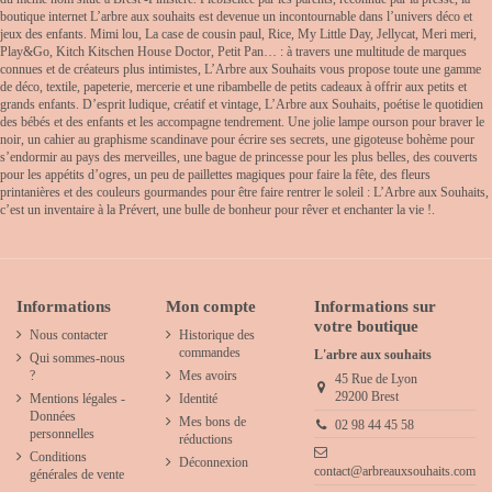
boutique internet L’arbre aux souhaits est devenue un incontournable dans l’univers déco et
jeux des enfants. Mimi lou, La case de cousin paul, Rice, My Little Day, Jellycat, Meri meri,
Play&Go, Kitch Kitschen House Doctor, Petit Pan… : à travers une multitude de marques
connues et de créateurs plus intimistes, L’Arbre aux Souhaits vous propose toute une gamme
de déco, textile, papeterie, mercerie et une ribambelle de petits cadeaux à offrir aux petits et
grands enfants. D’esprit ludique, créatif et vintage, L’Arbre aux Souhaits, poétise le quotidien
des bébés et des enfants et les accompagne tendrement. Une jolie lampe ourson pour braver le
noir, un cahier au graphisme scandinave pour écrire ses secrets, une gigoteuse bohème pour
s’endormir au pays des merveilles, une bague de princesse pour les plus belles, des couverts
pour les appétits d’ogres, un peu de paillettes magiques pour faire la fête, des fleurs
printanières et des couleurs gourmandes pour être faire rentrer le soleil : L’Arbre aux Souhaits,
c’est un inventaire à la Prévert, une bulle de bonheur pour rêver et enchanter la vie !.
Informations
Mon compte
Informations sur
votre boutique
Nous contacter
Historique des
commandes
L'arbre aux souhaits
Qui sommes-nous
?
Mes avoirs
45 Rue de Lyon
29200 Brest
Mentions légales -
Identité
Données
Mes bons de
02 98 44 45 58
personnelles
réductions
Conditions
Déconnexion
contact@arbreauxsouhaits.com
générales de vente