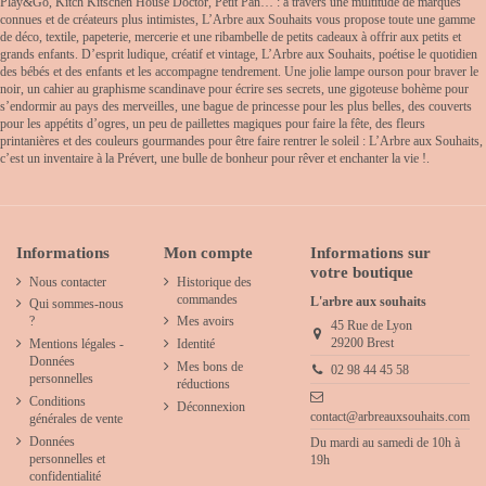
Play&Go, Kitch Kitschen House Doctor, Petit Pan… : à travers une multitude de marques
connues et de créateurs plus intimistes, L’Arbre aux Souhaits vous propose toute une gamme
de déco, textile, papeterie, mercerie et une ribambelle de petits cadeaux à offrir aux petits et
grands enfants. D’esprit ludique, créatif et vintage, L’Arbre aux Souhaits, poétise le quotidien
des bébés et des enfants et les accompagne tendrement. Une jolie lampe ourson pour braver le
noir, un cahier au graphisme scandinave pour écrire ses secrets, une gigoteuse bohème pour
s’endormir au pays des merveilles, une bague de princesse pour les plus belles, des couverts
pour les appétits d’ogres, un peu de paillettes magiques pour faire la fête, des fleurs
printanières et des couleurs gourmandes pour être faire rentrer le soleil : L’Arbre aux Souhaits,
c’est un inventaire à la Prévert, une bulle de bonheur pour rêver et enchanter la vie !.
Informations
Mon compte
Informations sur
votre boutique
Nous contacter
Historique des
commandes
L'arbre aux souhaits
Qui sommes-nous
?
Mes avoirs
45 Rue de Lyon
29200 Brest
Mentions légales -
Identité
Données
Mes bons de
02 98 44 45 58
personnelles
réductions
Conditions
Déconnexion
contact@arbreauxsouhaits.com
générales de vente
Données
Du mardi au samedi de 10h à
personnelles et
19h
confidentialité