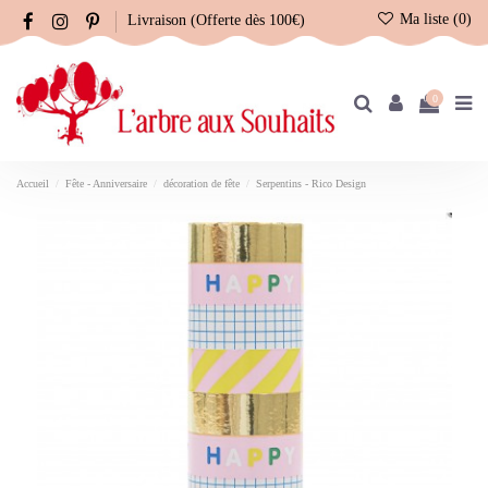
Ma liste (
0
)
Livraison (Offerte dès 100€)
0
Accueil
Fête - Anniversaire
décoration de fête
Serpentins - Rico Design