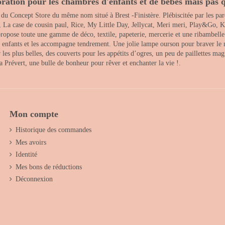
ration pour les chambres d'enfants et de bébés mais pas q
 du Concept Store du même nom situé à Brest -Finistère. Plébiscitée par les pare
, La case de cousin paul, Rice, My Little Day, Jellycat, Meri meri, Play&Go, K
opose toute une gamme de déco, textile, papeterie, mercerie et une ribambelle de
es enfants et les accompagne tendrement. Une jolie lampe ourson pour braver le 
s plus belles, des couverts pour les appétits d’ogres, un peu de paillettes magi
 la Prévert, une bulle de bonheur pour rêver et enchanter la vie !.
Mon compte
Historique des commandes
Mes avoirs
Identité
Mes bons de réductions
Déconnexion