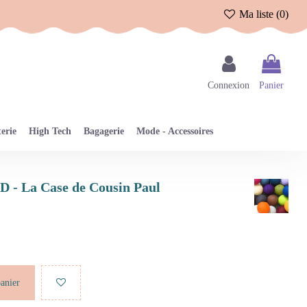
Ma liste (
0
)
Connexion
Panier
erie
High Tech
Bagagerie
Mode - Accessoires
ED - La Case de Cousin Paul
panier