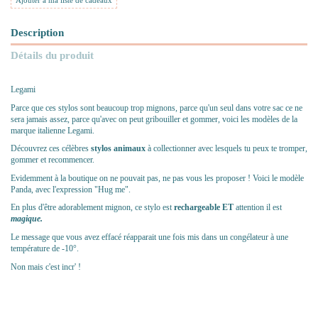
Ajouter à ma liste de cadeaux
Description
Détails du produit
Legami
Parce que ces stylos sont beaucoup trop mignons, parce qu'un seul dans votre sac ce ne
sera jamais assez, parce qu'avec on
peut gribouiller et gommer, voici les modèles de la
marque italienne Legami.
Découvrez ces célèbres
stylos animaux
à collectionner avec lesquels tu peux te tromper,
gommer et recommencer.
Evidemment à la boutique on ne pouvait pas, ne pas vous les proposer ! Voici le modèle
Panda, avec l'expression "Hug me".
En plus d'être adorablement mignon, ce stylo est
rechargeable ET
attention il est
magique.
Le message que vous avez effacé réapparait une fois mis dans un congélateur à une
température de -10°.
Non mais c'est incr' !