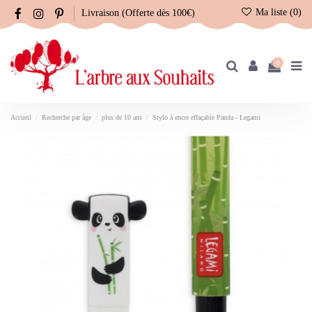
Ma liste (
0
)
Livraison (Offerte dès 100€)
0
Accueil
Recherche par âge
plus de 10 ans
Stylo à encre effaçable Panda - Legami