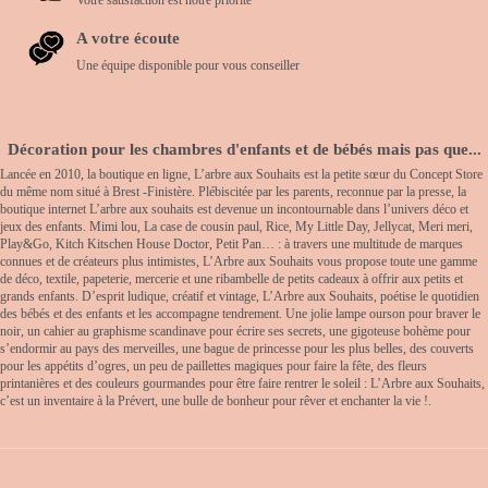
A votre écoute
Une équipe disponible pour vous conseiller
Décoration pour les chambres d'enfants et de bébés mais pas que...
Lancée en 2010, la boutique en ligne, L’arbre aux Souhaits est la petite sœur du Concept Store
du même nom situé à Brest -Finistère. Plébiscitée par les parents, reconnue par la presse, la
boutique internet L’arbre aux souhaits est devenue un incontournable dans l’univers déco et
jeux des enfants. Mimi lou, La case de cousin paul, Rice, My Little Day, Jellycat, Meri meri,
Play&Go, Kitch Kitschen House Doctor, Petit Pan… : à travers une multitude de marques
connues et de créateurs plus intimistes, L’Arbre aux Souhaits vous propose toute une gamme
de déco, textile, papeterie, mercerie et une ribambelle de petits cadeaux à offrir aux petits et
grands enfants. D’esprit ludique, créatif et vintage, L’Arbre aux Souhaits, poétise le quotidien
des bébés et des enfants et les accompagne tendrement. Une jolie lampe ourson pour braver le
noir, un cahier au graphisme scandinave pour écrire ses secrets, une gigoteuse bohème pour
s’endormir au pays des merveilles, une bague de princesse pour les plus belles, des couverts
pour les appétits d’ogres, un peu de paillettes magiques pour faire la fête, des fleurs
printanières et des couleurs gourmandes pour être faire rentrer le soleil : L’Arbre aux Souhaits,
c’est un inventaire à la Prévert, une bulle de bonheur pour rêver et enchanter la vie !.