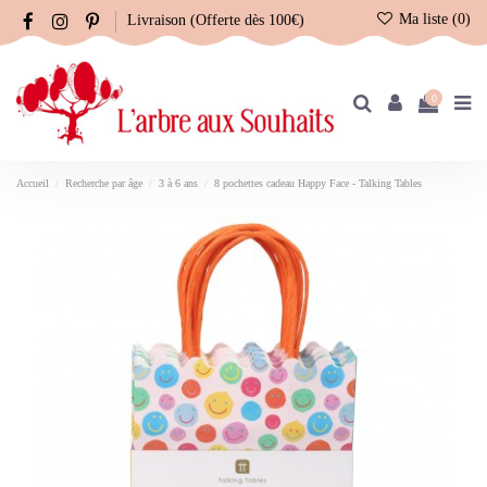
Ma liste (
0
)
Livraison (Offerte dès 100€)
0
Accueil
Recherche par âge
3 à 6 ans
8 pochettes cadeau Happy Face - Talking Tables