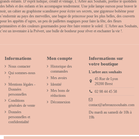
grands enfants. D’esprit ludique, créatif et vintage, L’Arbre aux Souhaits, poétise le quotidien
des bébés et des enfants et les accompagne tendrement. Une jolie lampe ourson pour braver le
noir, un cahier au graphisme scandinave pour écrire ses secrets, une gigoteuse bohème pour
s’endormir au pays des merveilles, une bague de princesse pour les plus belles, des couverts
pour les appétits d’ogres, un peu de paillettes magiques pour faire la fête, des fleurs
printanières et des couleurs gourmandes pour être faire rentrer le soleil : L’Arbre aux Souhaits,
c’est un inventaire à la Prévert, une bulle de bonheur pour rêver et enchanter la vie !.
Informations
Mon compte
Informations sur
votre boutique
Nous contacter
Historique des
commandes
L'arbre aux souhaits
Qui sommes-nous
?
Mes avoirs
45 Rue de Lyon
29200 Brest
Mentions légales -
Identité
Données
Mes bons de
02 98 44 45 58
personnelles
réductions
Conditions
Déconnexion
contact@arbreauxsouhaits.com
générales de vente
Données
Du mardi au samedi de 10h à
personnelles et
19h
confidentialité