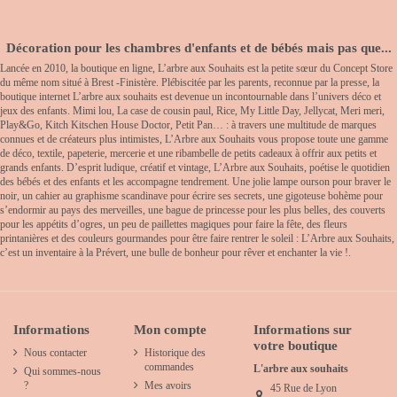
Décoration pour les chambres d'enfants et de bébés mais pas que...
Lancée en 2010, la boutique en ligne, L’arbre aux Souhaits est la petite sœur du Concept Store
du même nom situé à Brest -Finistère. Plébiscitée par les parents, reconnue par la presse, la
boutique internet L’arbre aux souhaits est devenue un incontournable dans l’univers déco et
jeux des enfants. Mimi lou, La case de cousin paul, Rice, My Little Day, Jellycat, Meri meri,
Play&Go, Kitch Kitschen House Doctor, Petit Pan… : à travers une multitude de marques
connues et de créateurs plus intimistes, L’Arbre aux Souhaits vous propose toute une gamme
de déco, textile, papeterie, mercerie et une ribambelle de petits cadeaux à offrir aux petits et
grands enfants. D’esprit ludique, créatif et vintage, L’Arbre aux Souhaits, poétise le quotidien
des bébés et des enfants et les accompagne tendrement. Une jolie lampe ourson pour braver le
noir, un cahier au graphisme scandinave pour écrire ses secrets, une gigoteuse bohème pour
s’endormir au pays des merveilles, une bague de princesse pour les plus belles, des couverts
pour les appétits d’ogres, un peu de paillettes magiques pour faire la fête, des fleurs
printanières et des couleurs gourmandes pour être faire rentrer le soleil : L’Arbre aux Souhaits,
c’est un inventaire à la Prévert, une bulle de bonheur pour rêver et enchanter la vie !.
Informations
Mon compte
Informations sur
votre boutique
Nous contacter
Historique des
commandes
L'arbre aux souhaits
Qui sommes-nous
?
Mes avoirs
45 Rue de Lyon