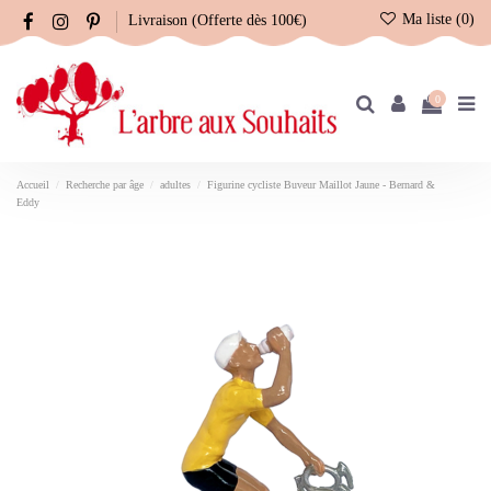
Ma liste (
0
)
Livraison (Offerte dès 100€)
0
Accueil
Recherche par âge
adultes
Figurine cycliste Buveur Maillot Jaune - Bernard &
Eddy