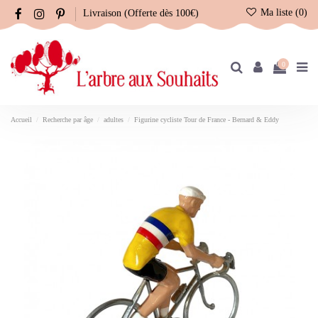
Ma liste (
0
)
Livraison (Offerte dès 100€)
0
Accueil
Recherche par âge
adultes
Figurine cycliste Tour de France - Bernard & Eddy