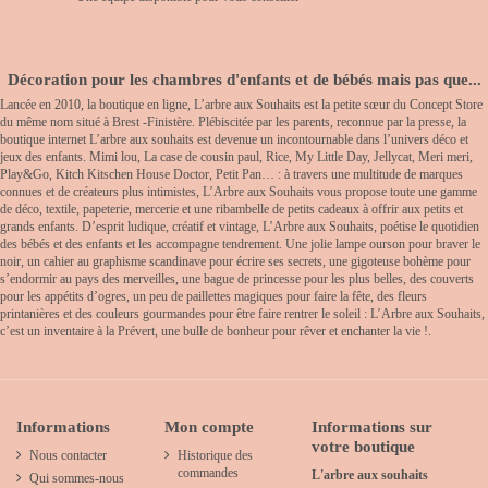
Décoration pour les chambres d'enfants et de bébés mais pas que...
Lancée en 2010, la boutique en ligne, L’arbre aux Souhaits est la petite sœur du Concept Store
du même nom situé à Brest -Finistère. Plébiscitée par les parents, reconnue par la presse, la
boutique internet L’arbre aux souhaits est devenue un incontournable dans l’univers déco et
jeux des enfants. Mimi lou, La case de cousin paul, Rice, My Little Day, Jellycat, Meri meri,
Play&Go, Kitch Kitschen House Doctor, Petit Pan… : à travers une multitude de marques
connues et de créateurs plus intimistes, L’Arbre aux Souhaits vous propose toute une gamme
de déco, textile, papeterie, mercerie et une ribambelle de petits cadeaux à offrir aux petits et
grands enfants. D’esprit ludique, créatif et vintage, L’Arbre aux Souhaits, poétise le quotidien
des bébés et des enfants et les accompagne tendrement. Une jolie lampe ourson pour braver le
noir, un cahier au graphisme scandinave pour écrire ses secrets, une gigoteuse bohème pour
s’endormir au pays des merveilles, une bague de princesse pour les plus belles, des couverts
pour les appétits d’ogres, un peu de paillettes magiques pour faire la fête, des fleurs
printanières et des couleurs gourmandes pour être faire rentrer le soleil : L’Arbre aux Souhaits,
c’est un inventaire à la Prévert, une bulle de bonheur pour rêver et enchanter la vie !.
Informations
Mon compte
Informations sur
votre boutique
Nous contacter
Historique des
commandes
L'arbre aux souhaits
Qui sommes-nous