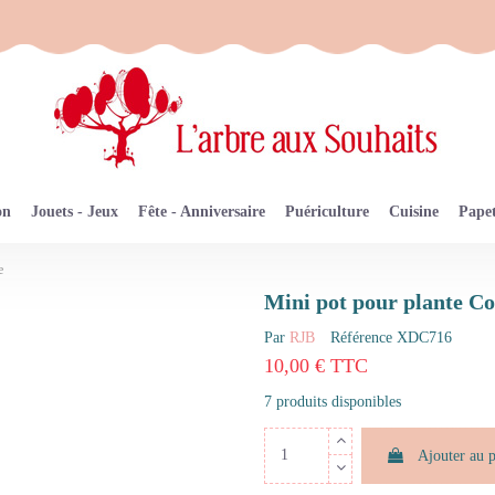
on
Jouets - Jeux
Fête - Anniversaire
Puériculture
Cuisine
Papet
e
Mini pot pour plante Co
Par
RJB
Référence
XDC716
10,00 € TTC
7 produits disponibles
Ajouter au 