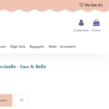
Ma liste (
0
)
Connexion
Panier
erie
High Tech
Bagagerie
Mode - Accessoires
ccinelle - Sass & Belle
panier