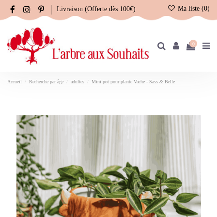
Ma liste (
0
)
Livraison (Offerte dès 100€)
0
Accueil
Recherche par âge
adultes
Mini pot pour plante Vache - Sass & Belle