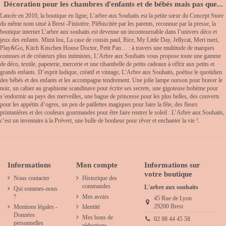
Décoration pour les chambres d'enfants et de bébés mais pas que...
Lancée en 2010, la boutique en ligne, L’arbre aux Souhaits est la petite sœur du Concept Store
du même nom situé à Brest -Finistère. Plébiscitée par les parents, reconnue par la presse, la
boutique internet L’arbre aux souhaits est devenue un incontournable dans l’univers déco et
jeux des enfants. Mimi lou, La case de cousin paul, Rice, My Little Day, Jellycat, Meri meri,
Play&Go, Kitch Kitschen House Doctor, Petit Pan… : à travers une multitude de marques
connues et de créateurs plus intimistes, L’Arbre aux Souhaits vous propose toute une gamme
de déco, textile, papeterie, mercerie et une ribambelle de petits cadeaux à offrir aux petits et
grands enfants. D’esprit ludique, créatif et vintage, L’Arbre aux Souhaits, poétise le quotidien
des bébés et des enfants et les accompagne tendrement. Une jolie lampe ourson pour braver le
noir, un cahier au graphisme scandinave pour écrire ses secrets, une gigoteuse bohème pour
s’endormir au pays des merveilles, une bague de princesse pour les plus belles, des couverts
pour les appétits d’ogres, un peu de paillettes magiques pour faire la fête, des fleurs
printanières et des couleurs gourmandes pour être faire rentrer le soleil : L’Arbre aux Souhaits,
c’est un inventaire à la Prévert, une bulle de bonheur pour rêver et enchanter la vie !.
Informations
Mon compte
Informations sur
votre boutique
Nous contacter
Historique des
commandes
L'arbre aux souhaits
Qui sommes-nous
?
Mes avoirs
45 Rue de Lyon
29200 Brest
Mentions légales -
Identité
Données
Mes bons de
02 98 44 45 58
personnelles
réductions