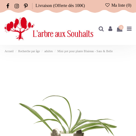
Ma liste (
0
)
Livraison (Offerte dès 100€)
0
Accueil
Recherche par âge
adultes
Mini pot pour plante Blaireau - Sass & Belle