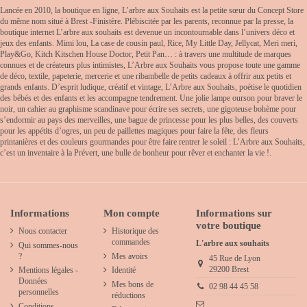
Lancée en 2010, la boutique en ligne, L’arbre aux Souhaits est la petite sœur du Concept Store
du même nom situé à Brest -Finistère. Plébiscitée par les parents, reconnue par la presse, la
boutique internet L’arbre aux souhaits est devenue un incontournable dans l’univers déco et
jeux des enfants. Mimi lou, La case de cousin paul, Rice, My Little Day, Jellycat, Meri meri,
Play&Go, Kitch Kitschen House Doctor, Petit Pan… : à travers une multitude de marques
connues et de créateurs plus intimistes, L’Arbre aux Souhaits vous propose toute une gamme
de déco, textile, papeterie, mercerie et une ribambelle de petits cadeaux à offrir aux petits et
grands enfants. D’esprit ludique, créatif et vintage, L’Arbre aux Souhaits, poétise le quotidien
des bébés et des enfants et les accompagne tendrement. Une jolie lampe ourson pour braver le
noir, un cahier au graphisme scandinave pour écrire ses secrets, une gigoteuse bohème pour
s’endormir au pays des merveilles, une bague de princesse pour les plus belles, des couverts
pour les appétits d’ogres, un peu de paillettes magiques pour faire la fête, des fleurs
printanières et des couleurs gourmandes pour être faire rentrer le soleil : L’Arbre aux Souhaits,
c’est un inventaire à la Prévert, une bulle de bonheur pour rêver et enchanter la vie !.
Informations
Mon compte
Informations sur
votre boutique
Nous contacter
Historique des
commandes
L'arbre aux souhaits
Qui sommes-nous
?
Mes avoirs
45 Rue de Lyon
29200 Brest
Mentions légales -
Identité
Données
Mes bons de
02 98 44 45 58
personnelles
réductions
Conditions