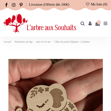
Ma liste (
0
)
Livraison (Offerte dès 100€)
0
Accueil
Recherche par âge
plus de 10 ans
Câlin de poche Eléphant - Lilladrey