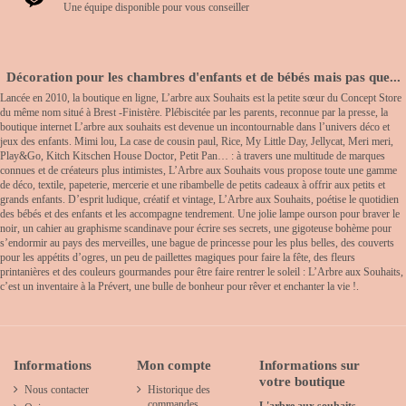
Une équipe disponible pour vous conseiller
Décoration pour les chambres d'enfants et de bébés mais pas que...
Lancée en 2010, la boutique en ligne, L’arbre aux Souhaits est la petite sœur du Concept Store
du même nom situé à Brest -Finistère. Plébiscitée par les parents, reconnue par la presse, la
boutique internet L’arbre aux souhaits est devenue un incontournable dans l’univers déco et
jeux des enfants. Mimi lou, La case de cousin paul, Rice, My Little Day, Jellycat, Meri meri,
Play&Go, Kitch Kitschen House Doctor, Petit Pan… : à travers une multitude de marques
connues et de créateurs plus intimistes, L’Arbre aux Souhaits vous propose toute une gamme
de déco, textile, papeterie, mercerie et une ribambelle de petits cadeaux à offrir aux petits et
grands enfants. D’esprit ludique, créatif et vintage, L’Arbre aux Souhaits, poétise le quotidien
des bébés et des enfants et les accompagne tendrement. Une jolie lampe ourson pour braver le
noir, un cahier au graphisme scandinave pour écrire ses secrets, une gigoteuse bohème pour
s’endormir au pays des merveilles, une bague de princesse pour les plus belles, des couverts
pour les appétits d’ogres, un peu de paillettes magiques pour faire la fête, des fleurs
printanières et des couleurs gourmandes pour être faire rentrer le soleil : L’Arbre aux Souhaits,
c’est un inventaire à la Prévert, une bulle de bonheur pour rêver et enchanter la vie !.
Informations
Mon compte
Informations sur
votre boutique
Nous contacter
Historique des
commandes
L'arbre aux souhaits