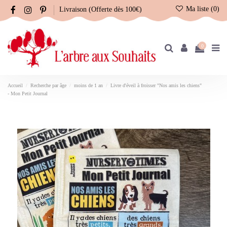
Ma liste (
0
)
Livraison (Offerte dès 100€)
0
Accueil
Recherche par âge
moins de 1 an
Livre d'éveil à froisser "Nos amis les chiens"
- Mon Petit Journal