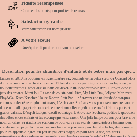
Fidélité récompensée
Cumuler des points pour profiter de remises
Satisfaction garantie
Votre satisfaction est notre priorité
A votre écoute
Une équipe disponible pour vous conseiller
Décoration pour les chambres d'enfants et de bébés mais pas que...
Lancée en 2010, la boutique en ligne, L’arbre aux Souhaits est la petite sœur du Concept Store
du même nom situé à Brest -Finistère. Plébiscitée par les parents, reconnue par la presse, la
boutique internet L’arbre aux souhaits est devenue un incontournable dans l’univers déco et
jeux des enfants. Mimi lou, La case de cousin paul, Rice, My Little Day, Jellycat, Meri meri,
Play&Go, Kitch Kitschen House Doctor, Petit Pan… : à travers une multitude de marques
connues et de créateurs plus intimistes, L’Arbre aux Souhaits vous propose toute une gamme
de déco, textile, papeterie, mercerie et une ribambelle de petits cadeaux à offrir aux petits et
grands enfants. D’esprit ludique, créatif et vintage, L’Arbre aux Souhaits, poétise le quotidien
des bébés et des enfants et les accompagne tendrement. Une jolie lampe ourson pour braver le
noir, un cahier au graphisme scandinave pour écrire ses secrets, une gigoteuse bohème pour
s’endormir au pays des merveilles, une bague de princesse pour les plus belles, des couverts
pour les appétits d’ogres, un peu de paillettes magiques pour faire la fête, des fleurs
printanières et des couleurs gourmandes pour être faire rentrer le soleil : L’Arbre aux Souhaits,