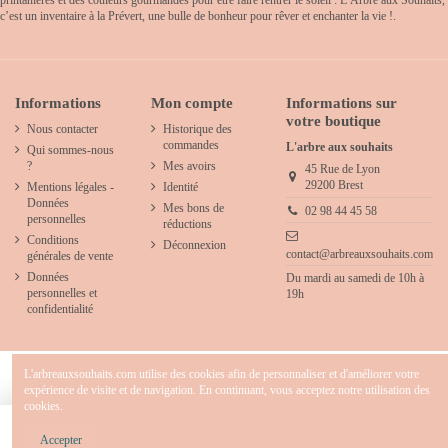
c’est un inventaire à la Prévert, une bulle de bonheur pour rêver et enchanter la vie !.
Informations
Mon compte
Informations sur
votre boutique
Nous contacter
Historique des
commandes
L'arbre aux souhaits
Qui sommes-nous
?
Mes avoirs
45 Rue de Lyon
29200 Brest
Mentions légales -
Identité
Données
Mes bons de
02 98 44 45 58
personnelles
réductions
Conditions
Déconnexion
contact@arbreauxsouhaits.com
générales de vente
Données
Du mardi au samedi de 10h à
personnelles et
19h
confidentialité
L'arbreauxsouhaits.com utilise des cookies afin de personnaliser et d'améliorer votre
expérience de visite et de navigation. En continuant, vous acceptez notre utilisation des
cookies.
2025 - L'arbre aux souhaits - Concept store créatif & décoration pour chambre d' enfants
- Tous droits réservés.
Ajouter au panier
Accepter