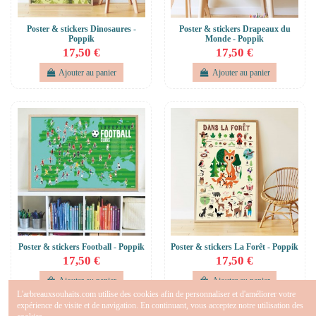
Poster & stickers Dinosaures -
Poster & stickers Drapeaux du
Poppik
Monde - Poppik
17,50 €
17,50 €
Ajouter au panier
Ajouter au panier
Poster & stickers Football - Poppik
Poster & stickers La Forêt - Poppik
17,50 €
17,50 €
Ajouter au panier
Ajouter au panier
L'arbreauxsouhaits.com utilise des cookies afin de personnaliser et d'améliorer votre
expérience de visite et de navigation. En continuant, vous acceptez notre utilisation des