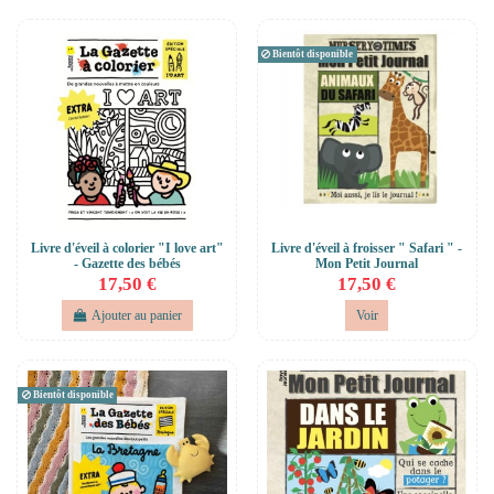
Bientôt disponible
Livre d'éveil à colorier "I love art"
Livre d'éveil à froisser " Safari " -
- Gazette des bébés
Mon Petit Journal
17,50 €
17,50 €
Ajouter au panier
Voir
Bientôt disponible