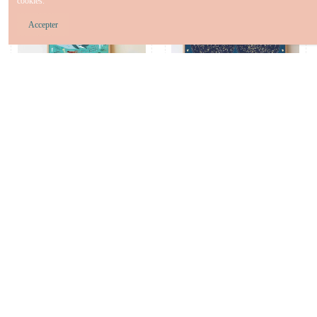
cookies.
Bientôt disponible
Accepter
Poster & stickers Océan - Poppik
Poster & stickers phospho Carte
du Ciel - Poppik
17,50 €
20,00 €
Voir
Ajouter au panier