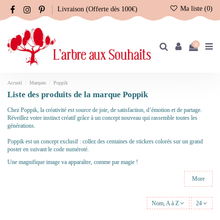
Ma liste (
0
)
Livraison (Offerte dès 100€)
0
Accueil
Marques
Poppik
Liste des produits de la marque Poppik
Chez Poppik, la créativité est source de joie, de satisfaction, d’émotion et de partage.
Réveillez votre instinct créatif grâce à un concept nouveau qui rassemble toutes les
générations.
Poppik est un concept exclusif :
collez des centaines de stickers colorés sur un grand
poster en suivant le code numéroté.
Une magnifique image va apparaître, comme par magie !
More
Nom, A à Z
24