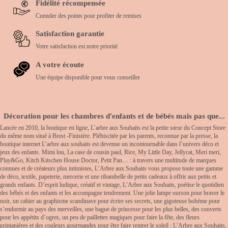
Fidélité récompensée
Cumuler des points pour profiter de remises
Satisfaction garantie
Votre satisfaction est notre priorité
A votre écoute
Une équipe disponible pour vous conseiller
Décoration pour les chambres d'enfants et de bébés mais pas que...
Lancée en 2010, la boutique en ligne, L’arbre aux Souhaits est la petite sœur du Concept Store
du même nom situé à Brest -Finistère. Plébiscitée par les parents, reconnue par la presse, la
boutique internet L’arbre aux souhaits est devenue un incontournable dans l’univers déco et
jeux des enfants. Mimi lou, La case de cousin paul, Rice, My Little Day, Jellycat, Meri meri,
Play&Go, Kitch Kitschen House Doctor, Petit Pan… : à travers une multitude de marques
connues et de créateurs plus intimistes, L’Arbre aux Souhaits vous propose toute une gamme
de déco, textile, papeterie, mercerie et une ribambelle de petits cadeaux à offrir aux petits et
grands enfants. D’esprit ludique, créatif et vintage, L’Arbre aux Souhaits, poétise le quotidien
des bébés et des enfants et les accompagne tendrement. Une jolie lampe ourson pour braver le
noir, un cahier au graphisme scandinave pour écrire ses secrets, une gigoteuse bohème pour
s’endormir au pays des merveilles, une bague de princesse pour les plus belles, des couverts
pour les appétits d’ogres, un peu de paillettes magiques pour faire la fête, des fleurs
printanières et des couleurs gourmandes pour être faire rentrer le soleil : L’Arbre aux Souhaits,