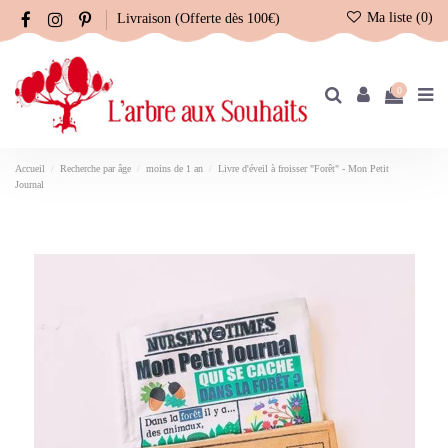
Ma liste (
0
)
Livraison (Offerte dès 100€)
0
Accueil
Recherche par âge
moins de 1 an
Livre d'éveil à froisser "Forêt" - Mon Petit
Journal