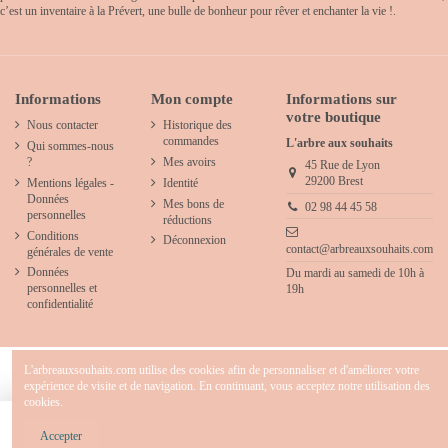
c’est un inventaire à la Prévert, une bulle de bonheur pour rêver et enchanter la vie !.
Informations
Mon compte
Informations sur
votre boutique
Nous contacter
Historique des
commandes
L'arbre aux souhaits
Qui sommes-nous
?
Mes avoirs
45 Rue de Lyon
29200 Brest
Mentions légales -
Identité
Données
Mes bons de
02 98 44 45 58
personnelles
réductions
Conditions
Déconnexion
contact@arbreauxsouhaits.com
générales de vente
Données
Du mardi au samedi de 10h à
personnelles et
19h
confidentialité
L'arbreauxsouhaits.com utilise des cookies afin de personnaliser et d'améliorer votre
expérience de visite et de navigation. En continuant, vous acceptez notre utilisation des
cookies.
2025 - L'arbre aux souhaits - Concept store créatif & décoration pour chambre d' enfants
- Tous droits réservés.
Ajouter au panier
Accepter