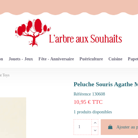
on
Jouets - Jeux
Fête - Anniversaire
Puériculture
Cuisine
Papet
nt Toys
Peluche Souris Agathe 
Référence
130608
10,95 € TTC
1 produits disponibles
Ajouter au 