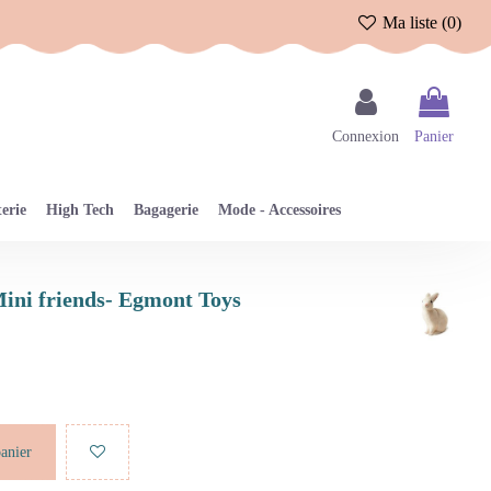
Ma liste (
0
)
Connexion
Panier
erie
High Tech
Bagagerie
Mode - Accessoires
Mini friends- Egmont Toys
panier