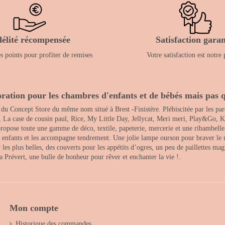
délité récompensée
Satisfaction garan
 points pour profiter de remises
Votre satisfaction est notre 
ration pour les chambres d'enfants et de bébés mais pas q
 du Concept Store du même nom situé à Brest -Finistère. Plébiscitée par les pare
, La case de cousin paul, Rice, My Little Day, Jellycat, Meri meri, Play&Go, K
opose toute une gamme de déco, textile, papeterie, mercerie et une ribambelle de
es enfants et les accompagne tendrement. Une jolie lampe ourson pour braver le 
s plus belles, des couverts pour les appétits d’ogres, un peu de paillettes magi
 la Prévert, une bulle de bonheur pour rêver et enchanter la vie !.
Mon compte
Historique des commandes