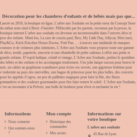
Décoration pour les chambres d'enfants et de bébés mais pas que...
Lancée en 2010, la boutique en ligne, L’arbre aux Souhaits est la petite sœur du Concept Store
du même nom situé à Brest -Finistère. Plébiscitée par les parents, reconnue par la presse, la
boutique internet L’arbre aux souhaits est devenue un incontournable dans l’univers déco et
jeux des enfants. Mimi lou, La case de cousin paul, Rice, My Little Day, Jellycat, Meri meri,
Play&Go, Kitch Kitschen House Doctor, Petit Pan… : à travers une multitude de marques
connues et de créateurs plus intimistes, L’Arbre aux Souhaits vous propose toute une gamme
de déco, textile, papeterie, mercerie et une ribambelle de petits cadeaux à offrir aux petits et
grands enfants. D’esprit ludique, créatif et vintage, L’Arbre aux Souhaits, poétise le quotidien
des bébés et des enfants et les accompagne tendrement. Une jolie lampe ourson pour braver le
noir, un cahier au graphisme scandinave pour écrire ses secrets, une gigoteuse bohème pour
s’endormir au pays des merveilles, une bague de princesse pour les plus belles, des couverts
pour les appétits d’ogres, un peu de paillettes magiques pour faire la fête, des fleurs
printanières et des couleurs gourmandes pour être faire rentrer le soleil : L’Arbre aux Souhaits,
c’est un inventaire à la Prévert, une bulle de bonheur pour rêver et enchanter la vie !.
Informations
Mon compte
Informations sur
votre boutique
Nous contacter
Historique des
commandes
L'arbre aux souhaits
Qui sommes-nous
?
Mes avoirs
45 Rue de Lyon