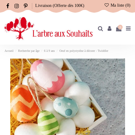
Ma liste (
0
)
Livraison (Offerte dès 100€)
0
Accueil
Recherche par âge
6 à 9 ans
Oeuf en polystyrène à décorer - Twiddler