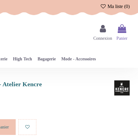
Ma liste (
0
)
Connexion
Panier
erie
High Tech
Bagagerie
Mode - Accessoires
 - Atelier Kencre
panier