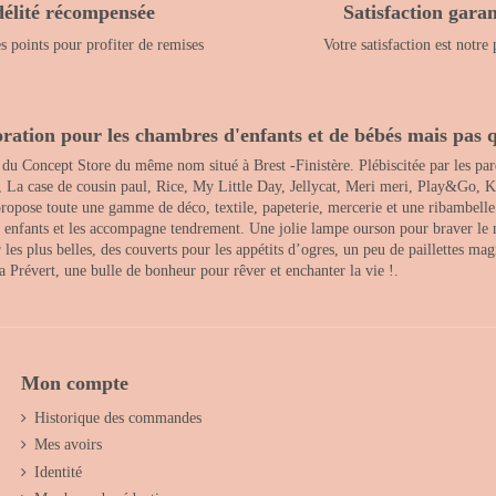
délité récompensée
Satisfaction garan
 points pour profiter de remises
Votre satisfaction est notre 
ration pour les chambres d'enfants et de bébés mais pas q
 du Concept Store du même nom situé à Brest -Finistère. Plébiscitée par les pare
, La case de cousin paul, Rice, My Little Day, Jellycat, Meri meri, Play&Go, K
opose toute une gamme de déco, textile, papeterie, mercerie et une ribambelle de
es enfants et les accompagne tendrement. Une jolie lampe ourson pour braver le 
s plus belles, des couverts pour les appétits d’ogres, un peu de paillettes magi
 la Prévert, une bulle de bonheur pour rêver et enchanter la vie !.
Mon compte
Historique des commandes
Mes avoirs
Identité