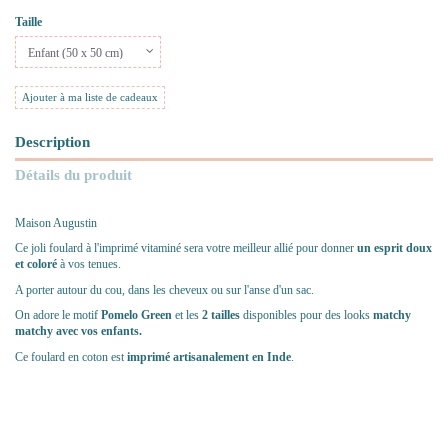
Taille
Ajouter à ma liste de cadeaux
Description
Détails du produit
Maison Augustin
Ce joli foulard à l'imprimé vitaminé sera votre meilleur allié pour donner
un esprit doux
et coloré
à vos tenues.
A porter autour du cou, dans les cheveux ou sur l'anse d'un sac.
On adore le motif
Pomelo Green
et les
2 tailles
disponibles pour des looks
matchy
matchy avec vos enfants.
Ce foulard en coton est
imprimé artisanalement en Inde
.