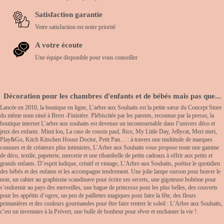
Satisfaction garantie
Votre satisfaction est notre priorité
A votre écoute
Une équipe disponible pour vous conseiller
Décoration pour les chambres d'enfants et de bébés mais pas que...
Lancée en 2010, la boutique en ligne, L’arbre aux Souhaits est la petite sœur du Concept Store
du même nom situé à Brest -Finistère. Plébiscitée par les parents, reconnue par la presse, la
boutique internet L’arbre aux souhaits est devenue un incontournable dans l’univers déco et
jeux des enfants. Mimi lou, La case de cousin paul, Rice, My Little Day, Jellycat, Meri meri,
Play&Go, Kitch Kitschen House Doctor, Petit Pan… : à travers une multitude de marques
connues et de créateurs plus intimistes, L’Arbre aux Souhaits vous propose toute une gamme
de déco, textile, papeterie, mercerie et une ribambelle de petits cadeaux à offrir aux petits et
grands enfants. D’esprit ludique, créatif et vintage, L’Arbre aux Souhaits, poétise le quotidien
des bébés et des enfants et les accompagne tendrement. Une jolie lampe ourson pour braver le
noir, un cahier au graphisme scandinave pour écrire ses secrets, une gigoteuse bohème pour
s’endormir au pays des merveilles, une bague de princesse pour les plus belles, des couverts
pour les appétits d’ogres, un peu de paillettes magiques pour faire la fête, des fleurs
printanières et des couleurs gourmandes pour être faire rentrer le soleil : L’Arbre aux Souhaits,
c’est un inventaire à la Prévert, une bulle de bonheur pour rêver et enchanter la vie !.