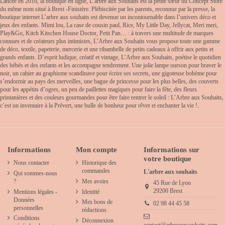
Lancée en 2010, la boutique en ligne, L’arbre aux Souhaits est la petite sœur du Concept Store
du même nom situé à Brest -Finistère. Plébiscitée par les parents, reconnue par la presse, la
boutique internet L’arbre aux souhaits est devenue un incontournable dans l’univers déco et
jeux des enfants. Mimi lou, La case de cousin paul, Rice, My Little Day, Jellycat, Meri meri,
Play&Go, Kitch Kitschen House Doctor, Petit Pan… : à travers une multitude de marques
connues et de créateurs plus intimistes, L’Arbre aux Souhaits vous propose toute une gamme
de déco, textile, papeterie, mercerie et une ribambelle de petits cadeaux à offrir aux petits et
grands enfants. D’esprit ludique, créatif et vintage, L’Arbre aux Souhaits, poétise le quotidien
des bébés et des enfants et les accompagne tendrement. Une jolie lampe ourson pour braver le
noir, un cahier au graphisme scandinave pour écrire ses secrets, une gigoteuse bohème pour
s’endormir au pays des merveilles, une bague de princesse pour les plus belles, des couverts
pour les appétits d’ogres, un peu de paillettes magiques pour faire la fête, des fleurs
printanières et des couleurs gourmandes pour être faire rentrer le soleil : L’Arbre aux Souhaits,
c’est un inventaire à la Prévert, une bulle de bonheur pour rêver et enchanter la vie !.
Informations
Mon compte
Informations sur
votre boutique
Nous contacter
Historique des
commandes
L'arbre aux souhaits
Qui sommes-nous
?
Mes avoirs
45 Rue de Lyon
29200 Brest
Mentions légales -
Identité
Données
Mes bons de
02 98 44 45 58
personnelles
réductions
Conditions
Déconnexion