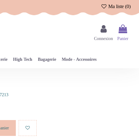
Ma liste (
0
)
Connexion
Panier
erie
High Tech
Bagagerie
Mode - Accessoires
7213
panier